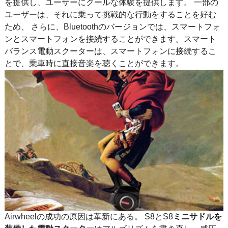
を提供し、ユーザーにクールな体験を提供します。 一部の
ユーザーは、それに乗って挑戦的な行動をすることを好む
ため、 さらに、Bluetoothのバージョンでは、スマートフォ
ンとスマートフォンを接続することができます。スマート
バランス電動スクーターは、スマートフォンに接続するこ
とで、乗車時に直接音楽を聴くことができます。
Airwheelの成功の原因は革新にある。 S8とS8
ミニサドルを