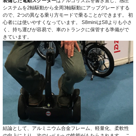
装備した電動スクータ
ー
はアルゴリズムを書き直し、感圧
システムを2軸駆動から全周3軸駆動にアップグレードする
ので、2つの異なる乗り方モードで乗ることができます。 初
心者には使いやすくなっています。 S8miniはS8よりも小さ
く、持ち運びが容易で、車のトランクに保管する準備がで
きています。
結論として、アルミニウム合金フレーム、軽量化、柔軟性
の向上により、次のレベルへの性能がもたらされます。 こ