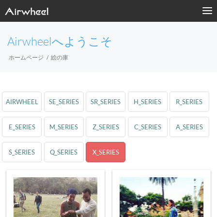
Airwheelへようこそ
ホームページ
絵の庫
AIRWHEEL
SE_SERIES
SR_SERIES
H_SERIES
R_SERIES
E_SERIES
M_SERIES
Z_SERIES
C_SERIES
A_SERIES
S_SERIES
Q_SERIES
X_SERIES