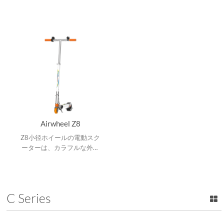
USBポートを内蔵し、二重防
ン、折りたたみ可能なフレー
振システムにより いろいろ
ム、フロントポールの上部に
な路面状況に対応します。
置かれた＆交換可能なバッテ
リーデザインと調整可能なハ
ンドルシャフトなどの革新的
なデザインを持っています。
Airwheel Z8
Z8小径ホイールの電動スク
ーターは、カラフルな外観
で、携帯性能に優れて、調整
可能な操作ロッド、3Mリフ
レクトと150Wのハブモータ
を備えています。
C Series