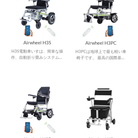
Airwheel H3S
Airwheel H3PC
H3S電動車いすは、簡単な操
H3PCは地球上で最も軽い車
作、自動折り畳みシステム及
椅子です。 最高の国際基準
びアプリケーション速度設
に合わせて製造された真新し
定。ハンドルバーコントロー
い材料を利用しています。
ラによってすべてのコントロ
ールを実現します。