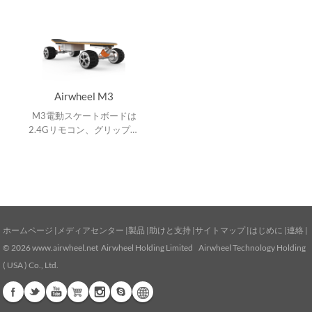
Airwheel M3
M3電動スケートボードは
2.4Gリモコン、グリップ性
能向上の四つの大径タイヤ、
DIY、衝撃吸収装置と磁気浮
上式モーターを備えていま
す。
ホームページ
|
メディアセンター
|
製品
|
助けと支持
|
サイトマップ
|
はじめに
|
連絡
|
© 2026
www.airwheel.net
Airwheel Holding Limited Airwheel Technology Holding
( USA ) Co., Ltd.