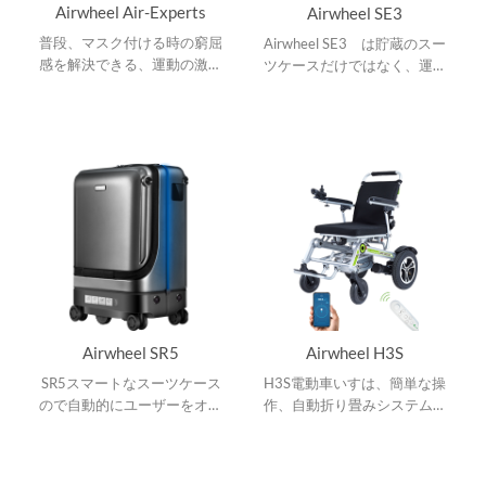
Airwheel Air-Experts
Airwheel SE3
普段、マスク付ける時の窮屈
Airwheel SE3 は貯蔵のスー
感を解決できる、運動の激し
ツケースだけではなく、運送
い時でも快適な使用感を与え
のために使われる個人の設備
てくれる空気清浄マスク
です。
「AIR EXPERTS」です。
Airwheel SR5
Airwheel H3S
SR5スマートなスーツケース
H3S電動車いすは、簡単な操
ので自動的にユーザーをオー
作、自動折り畳みシステム及
トフォロできるし、障害物も
びアプリケーション速度設
回避できます。
定。ハンドルバーコントロー
ラによってすべてのコントロ