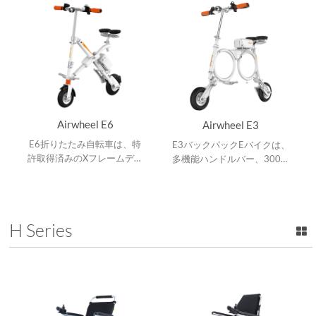
Airwheel E6
Airwheel E3
E6折りたたみ自転車は、特
E3バックパックEバイクは、
許取得済みのXフレームデザ
多機能ハンドルバー、300W
イン、人間工学に基づいたサ
ハブモータ、OOフレーム設
ドルデザイン、二重防振シス
計、バックパックサイズに簡
テム、8インチの小径タイ
単に折りたたむことができま
ヤ、折り畳み可能なフレー
す。
H Series
ム。