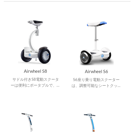
Airwheel S8
Airwheel S6
サドル付きS8電動スクータ
S6座り乗り電動スクーター
ーは便利にポータブルで、デ
は、調整可能なシートクッシ
ュアルライドモード、調節可
ョン、遠隔操作、立ち乗りと
能な操作ロッド、衝撃吸収ペ
座り乗り、ハンズフリー。
ダル、360°回転、アップグ
レードされたアプリケーショ
ン。