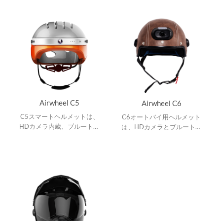
Airwheel C5
Airwheel C6
C5スマートヘルメットは、
C6オートバイ用ヘルメット
HDカメラ内蔵、ブルートゥ
は、HDカメラとブルートゥ
ーススピーカー内蔵で着信に
ース内蔵、リア警告灯が後ろ
応答し音楽を聴く、スマート
の車と歩行者に注意を促しま
フォンアプリ。
す、アプリケーション。