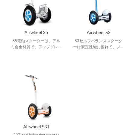
Airwheel S5
Airwheel S3
S5電動スクーターは、アル
S3セルフバランススクータ
ミ合金材質で、アップグレー
ーは安定性能に優れて、ブレ
ドのインテリジェントなチッ
ーキライト、合金キックスタ
プ搭載、駆動性能に優れてい
ンドと4インチ LEDスクリー
ます。フェンダーホルダー、
ンを備えて、快適な走行を実
シリコンバンパーストリッ
現します。
プ、4インチスクリーン、折
り畳み可能なコントロールシ
ャフト、音楽演奏。
Airwheel S3T
S3T self-balancing scooter