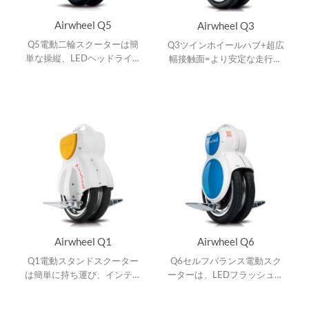
Airwheel Q5
Airwheel Q3
Q5電動二輪スクーターは簡
Q3ツインホイールハブ+超広
単な操縦、LEDヘッドライト
幅接触面=より安定な走行実
とテールライト、オールテレ
現。航空アルミニウムペダ
ーンタイヤ、?バッテリー?イ
ル、強化された保護メカニズ
ンジケーター、スカイブルー
ム、速度制御、安全アラー
とライムグリーン２色
ト。
Airwheel Q1
Airwheel Q6
Q1電動スタンドスクーター
Q6セルフバランス電動スク
は簡単に持ち運び、インテリ
ーターは、LEDフラッシュラ
ジェントなモビリティです。
イト、マグレブモーター、パ
ハイテクLEDパネル、フロス
イオニアキックスタンド、ア