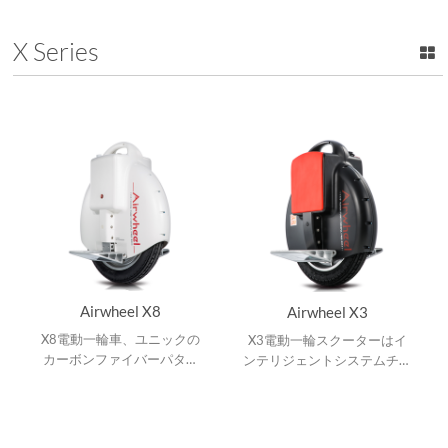
ト航空アルミニウムペダル。
ルミペダル、高品質のタイヤ
とリチウム電池を持っていま
X Series
す。
Airwheel X8
Airwheel X3
X8電動一輪車、ユニックの
X3電動一輪スクーターはイ
カーボンファイバーパター
ンテリジェントシステムチッ
ン、16インチホイール、バ
プと航空アルミニウムペダル
ランスを維持する内蔵のイン
をもって、より軽量で携帯に
テリジェントなバランシング
便利です。
チップ。