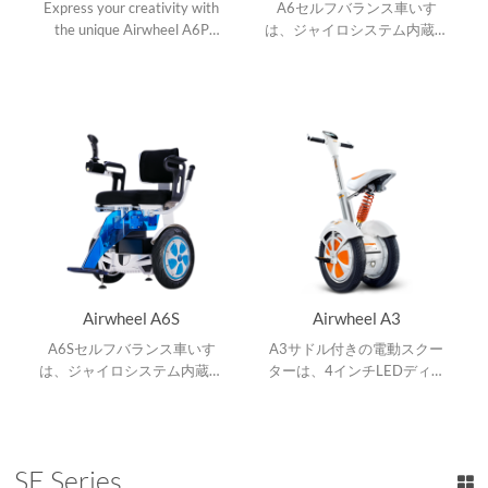
Express your creativity with
A6セルフバランス車いす
the unique Airwheel A6P
は、ジャイロシステム内蔵、
self-balancing wheelchair!
可変ハンドルバー、自動キッ
クスタンド及びインテリジェ
ントLEDライト。
Airwheel A6S
Airwheel A3
A6Sセルフバランス車いす
A3サドル付きの電動スクー
は、ジャイロシステム内蔵、
ターは、4インチLEDディス
可変ハンドルバー、自動キッ
プレイスクリーン、油圧ショ
クスタンド及びインテリジェ
ックアブソーバー、電子ブレ
ントLEDライト。
ーキおよびアプリを搭載しま
す。
SE Series