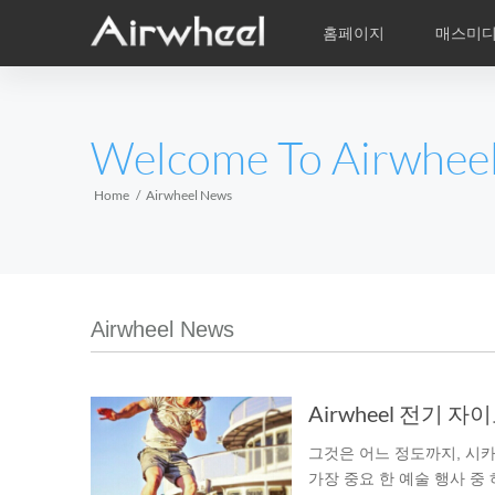
홈페이지
매스미
학습비적
A/S
서비스지점
제품
Airwheel의 자
동영상
이
EUROPE
Welcome To Airwhee
Belgium
Croatia
Cyprus
Hungary
Ireland
Italy
Home
Airwheel News
Slovenia
Spain
Sweden
Airwheel R5
Airwheel E3
Airwhe
AFRICA
Airwheel News
Egypt
Kenya
South Africa
AMERICA
그것은 어느 정도까지, 시카
Argentina
Brazil
Canada
가장 중요 한 예술 행사 중 