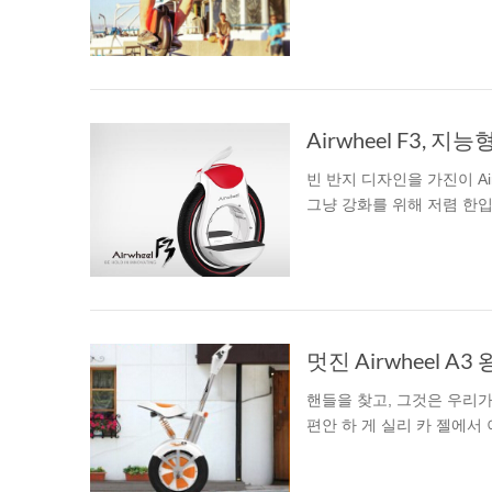
USA
Airwheel M3
Airwheel S6
Airwhe
OCEANIA
Australia
New Zealand
빈 반지 디자인을 가진이 Ai
ASIA
그냥 강화를 위해 저렴 한입
Brunei
India
Indonesia
Saudi Arabia
Singapore
SouthKorea
멋진 Airwheel A
핸들을 찾고, 그것은 우리가
편안 하 게 실리 카 젤에서