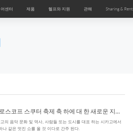
디어센터
제품
헬프와 지원
관해
Sharing & Rent
주 묻는 질문
미지
만화
Airwheel APP
뉴스
세계전문점
Accessories
회사소개
국제인증
l
Czech
Denmark
Finland
Fr
Lithuania
Norway
Poland
Po
Switzerland
U.K
el E6
Airwheel Z8
Airwheel Z5
Airwhee
Airwheel 전기 자이로스코프 스쿠터 축제 축 하에 대 한 새로운 지원 될 것입니다.
고의 음악 문화 및 역사, 사람들 또는 도시를 대표 하는 시카고에서
Chile
Colombia
Mexico
Pa
하나 같은 멋진 쇼를 올 것 이다로 간주 된다.