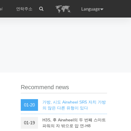
Language
al
연락주소
ance
Germany
Holland
rtugal
Romania
Russia
l S8
Airwheel C5
Airwheel Z3
Recommend news
가방, 시도 Airwheel SR5 자치 가방
01-20
의 많은 다른 유형이 있다
H3S, 후 Airwheel의 두 번째 스마트
01-19
raguay
Peru
Puerto Rico
파워의 자 밖으로 압 연-H8