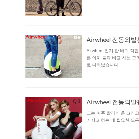
USA
Airwheel M3
Airwheel S6
Airwhe
OCEANIA
Australia
New Zealand
Airwheel 전동
Airwheel 전기 한 바퀴
ASIA
른 아이 들과 비교 하는 그
로 나타났습니다.
Brunei
India
Indonesia
Saudi Arabia
Singapore
SouthKorea
그는 아주 빨리 배운 그리고 
가지고 하는 데 필요한 모든