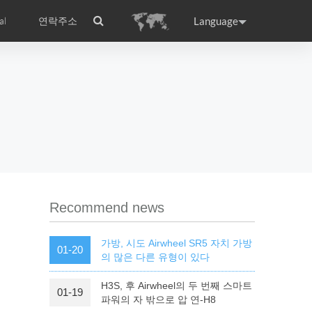
Language
al
연락주소
ance
Germany
Holland
rtugal
Romania
Russia
l S8
Airwheel C5
Airwheel Z3
Recommend news
가방, 시도 Airwheel SR5 자치 가방
01-20
의 많은 다른 유형이 있다
H3S, 후 Airwheel의 두 번째 스마트
01-19
raguay
Peru
Puerto Rico
파워의 자 밖으로 압 연-H8