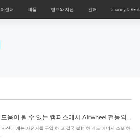
디어센터
제품
헬프와 지원
관해
Sharing & Rent
주 묻는 질문
미지
만화
Airwheel APP
뉴스
세계전문점
Accessories
회사소개
국제인증
l
Czech
Denmark
Finland
Fr
Lithuania
Norway
Poland
Po
Switzerland
U.K
el E6
Airwheel Z8
Airwheel Z5
Airwhee
학부생의 생활에 큰 도움이 될 수 있는 캠퍼스에서 Airwheel 전동외발휠 전기 스쿠터를 타고
 자신에 게는 자전거를 구입 하 고 결국 불행 하 게도 에너지 소모 하
Chile
Colombia
Mexico
Pa
.