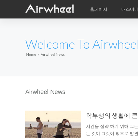
홈페이지
매스미
학습비적
A/S
서비스지점
제품
Airwheel의 자
동영상
이
EUROPE
Welcome To Airwhee
Belgium
Croatia
Cyprus
Hungary
Ireland
Italy
Home
Airwheel News
Slovenia
Spain
Sweden
Airwheel R5
Airwheel E3
Airwhe
AFRICA
Airwheel News
Egypt
Kenya
South Africa
AMERICA
시간을 절약 하기 위해 그는
Argentina
Brazil
Canada
는 것이 그것이 밖으로 발견