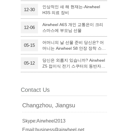
인상적인 새 해 현재는-Airwheel
12-30
H3S 의료 장비
l Q6
Airwheel Q3
Airwheel X8
Airwheel A6S 개인 교통은이 크리
12-06
스마스에 부모님 선물
어머니의 날 선물 준비 당신은? 어
05-15
머니는 Airwheel S8 안장 장착 스쿠
터와 만족하실 것입니다.
당신은 외롭지 있습니까? Airwheel
05-12
banon
Malaysia
Philippines
Z5 접이식 전기 스쿠터의 동반자를
할 수 있습니다.
zbekistan
Contact Us
Changzhou, Jiangsu
Skype:Airwheel2013
Email:business@airwheel.net