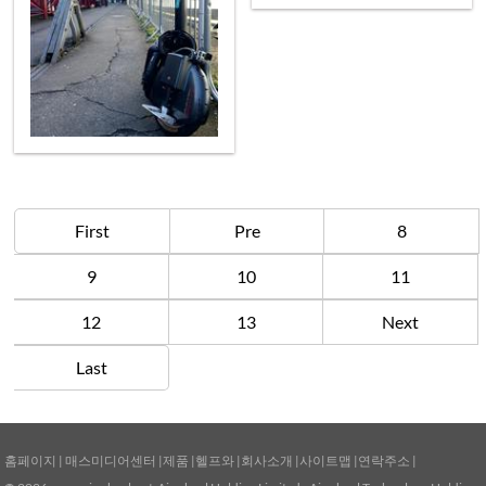
First
Pre
8
9
10
11
12
13
Next
Last
홈페이지
|
매스미디어센터
|
제품
|
헬프와
|
회사소개
|
사이트맵
|
연락주소
|