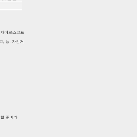
l Q6
Airwheel Q3
Airwheel X8
고 자이로스코프
, 등. 자전거
banon
Malaysia
Philippines
zbekistan
용할 준비가.