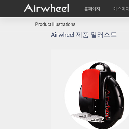
홈페이지
매스미
Product Illustrations
학습비적
A/S
서비스지점
제품
Airwheel의 자
동영상
이
EUROPE
Airwheel 제품 일러스트
Belgium
Croatia
Cyprus
Hungary
Ireland
Italy
Slovenia
Spain
Sweden
Airwheel R5
Airwheel E3
Airwhe
AFRICA
Egypt
Kenya
South Africa
AMERICA
Argentina
Brazil
Canada