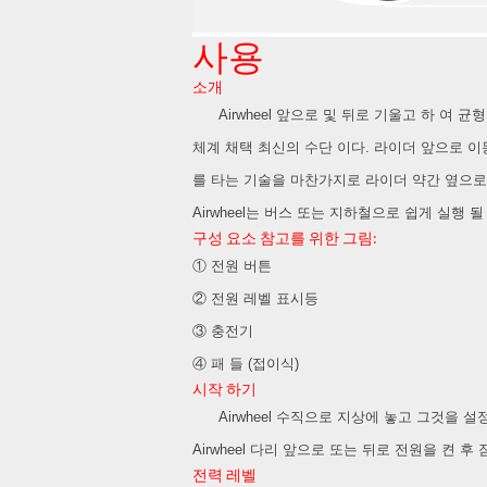
USA
사용
Airwheel M3
Airwheel S6
Airwhe
소개
OCEANIA
Airwheel 앞으로 및 뒤로 기울고 하 여 
Australia
New Zealand
체계 채택 최신의 수단 이다. 라이더 앞으로 이동
를 타는 기술을 마찬가지로 라이더 약간 옆으로 기
ASIA
Airwheel는 버스 또는 지하철으로 쉽게 실행 
구성 요소 참고를 위한 그림:
Brunei
India
Indonesia
① 전원 버튼
Saudi Arabia
Singapore
SouthKorea
② 전원 레벨 표시등
③ 충전기
④ 패 들 (접이식)
시작 하기
Airwheel 수직으로 지상에 놓고 그것을 설정
Airwheel 다리 앞으로 또는 뒤로 전원을 켠
전력 레벨