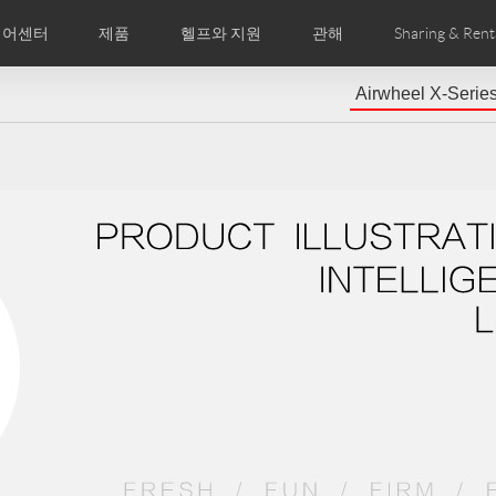
디어센터
제품
헬프와 지원
관해
Sharing & Rent
Airwheel X-Serie
주 묻는 질문
미지
만화
Airwheel APP
뉴스
세계전문점
Accessories
회사소개
국제인증
Czech
Denmark
Finland
Fr
Lithuania
Norway
Poland
Po
Switzerland
U.K
el E6
Airwheel Z8
Airwheel Z5
Airwhee
Chile
Colombia
Mexico
Pa