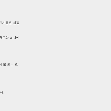
. 표시등은 빨갛
 평준화 실시에
 침 몰 또는 오
해.