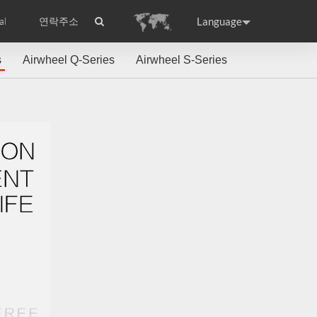
Language
al
연락주소
s
Airwheel Q-Series
Airwheel S-Series
ance
Germany
Holland
rtugal
Romania
Russia
l S8
Airwheel C5
Airwheel Z3
raguay
Peru
Puerto Rico