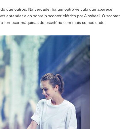
 do que outros. Na verdade, há um outro veículo que aparece
amos aprender algo sobre o scooter elétrico por Airwheel. O scooter
el A3
Airwheel S5
Airwheel S3
Airwhee
 para fornecer máquinas de escritório com mais comodidade.
Iran
Israel
Kuwait
Le
Thailand
Turkey
UAE
U