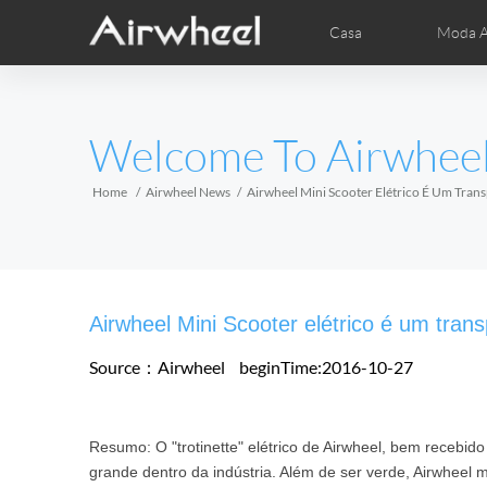
Casa
Moda A
Dicas de aprendizagem AirWheel
AirWheel pós-vendas
Vídeos
Fot
EUROPE
Welcome To Airwhee
Belgium
Croatia
Cyprus
Hungary
Ireland
Italy
Home
Airwheel News
Airwheel Mini Scooter Elétrico É Um Trans
Slovenia
Spain
Sweden
Airwheel R5
Airwheel E3
Airwhe
AFRICA
Airwheel Mini Scooter elétrico é um transp
Egypt
Kenya
South Africa
Source：Airwheel
beginTime:2016-10-27
AMERICA
Resumo: O "trotinette" elétrico de Airwheel, bem receb
Argentina
Brazil
Canada
grande dentro da indústria. Além de ser verde, Airwheel min