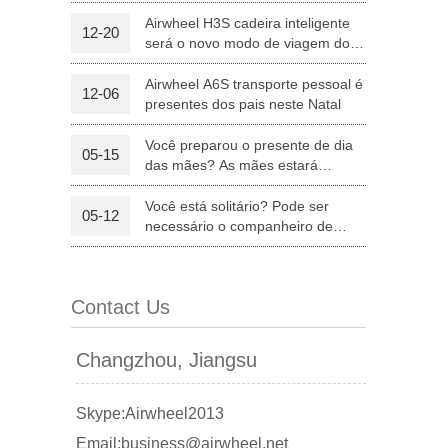
equipamentos médicos
Airwheel H3S cadeira inteligente
12-20
será o novo modo de viagem dos
l Q6
Airwheel Q3
Airwheel X8
pais no Natal
Airwheel A6S transporte pessoal é
12-06
presentes dos pais neste Natal
Você preparou o presente de dia
05-15
das mães? As mães estará
satisfeitas com Airwheel S8 sela
equipada Scooter.
Você está solitário? Pode ser
05-12
banon
Malaysia
Philippines
necessário o companheiro de
Airwheel Z5 "trotinette" elétrico
zbekistan
dobrável
Contact Us
Changzhou, Jiangsu
Skype:Airwheel2013
Email:business@airwheel.net