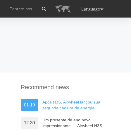
Language
Contate-nos
rodução
Airwheel APP
Airwheel certificações
Accessories
ance
Germany
Holland
rtugal
Romania
Russia
l S8
Airwheel C5
Airwheel Z3
Recommend news
Após H3S, Airwheel lançou sua
01-19
segunda cadeira de energia
inteligente — H8
Um presente de ano novo
12-30
raguay
Peru
Puerto Rico
impressionante — Airwheel H3S