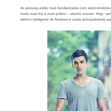
USA
As pessoas estão mais familiarizadas com electromobiles
muito mais frio e mais prático – electric scooter. Hoje, v
Airwheel M3
Airwheel S6
Airwhe
OCEANIA
elétrico inteligente de Airwheel é criado principalmente
Australia
New Zealand
ASIA
Brunei
India
Indonesia
Saudi Arabia
Singapore
SouthKorea