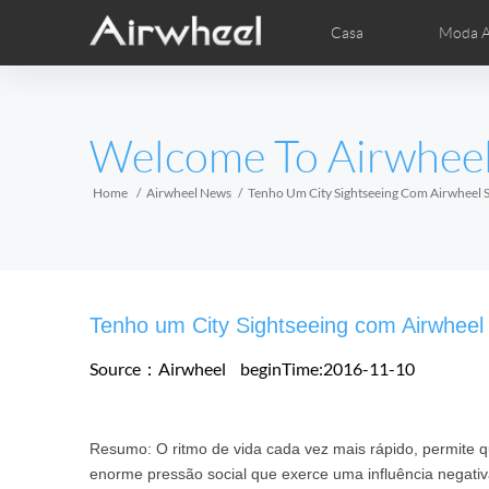
Casa
Moda A
Dicas de aprendizagem AirWheel
AirWheel pós-vendas
Vídeos
Fot
EUROPE
Welcome To Airwhee
Belgium
Croatia
Cyprus
Hungary
Ireland
Italy
Home
Airwheel News
Tenho Um City Sightseeing Com Airwheel S
Slovenia
Spain
Sweden
Airwheel R5
Airwheel E3
Airwhe
AFRICA
Tenho um City Sightseeing com Airwheel 
Egypt
Kenya
South Africa
Source：Airwheel
beginTime:2016-11-10
AMERICA
Resumo: O ritmo de vida cada vez mais rápido, permite 
Argentina
Brazil
Canada
enorme pressão social que exerce uma influência negativa