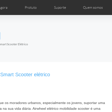
gora
Protuto
Suporte
Quem somos
os
Distribuidores locais
Histórias em quadrinhos
Airwheel notícias
Ilustrações de produto
Airwheel Show
FAQ de Airwheel
Airwheel int
l
Czech
Denmark
Finland
Fr
Lithuania
Norway
Poland
Po
mart Scooter Elétrico
Switzerland
U.K
el E6
Airwheel Z8
Airwheel Z5
Airwhee
Smart Scooter elétrico
que os moradores urbanos, especialmente os jovens, suportar uma
Chile
Colombia
Mexico
Pa
 na sua vida diária. Airwheel elétrico mobilidade scooter é uma