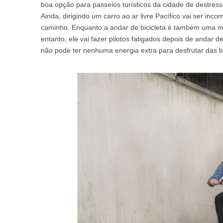
boa opção para passeios turísticos da cidade de destress
USA
Ainda, dirigindo um carro ao ar livre Pacífico vai ser i
caminho. Enquanto a andar de bicicleta é também uma m
Airwheel M3
Airwheel S6
Airwhe
OCEANIA
entanto, ele vai fazer pilotos fatigados depois de andar
não pode ter nenhuma energia extra para desfrutar das b
Australia
New Zealand
ASIA
Brunei
India
Indonesia
Saudi Arabia
Singapore
SouthKorea