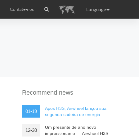
Language
Contate-nos
rodução
Airwheel APP
Airwheel certificações
Accessories
ance
Germany
Holland
rtugal
Romania
Russia
l S8
Airwheel C5
Airwheel Z3
Recommend news
Após H3S, Airwheel lançou sua
01-19
segunda cadeira de energia
inteligente — H8
Um presente de ano novo
12-30
raguay
Peru
Puerto Rico
impressionante — Airwheel H3S