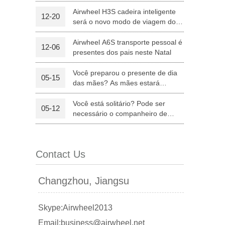
equipamentos médicos
Airwheel H3S cadeira inteligente
12-20
será o novo modo de viagem dos
l Q6
Airwheel Q3
Airwheel X8
pais no Natal
Airwheel A6S transporte pessoal é
12-06
presentes dos pais neste Natal
Você preparou o presente de dia
05-15
das mães? As mães estará
satisfeitas com Airwheel S8 sela
equipada Scooter.
Você está solitário? Pode ser
05-12
banon
Malaysia
Philippines
necessário o companheiro de
Airwheel Z5 "trotinette" elétrico
zbekistan
dobrável
Contact Us
Changzhou, Jiangsu
Skype:Airwheel2013
Email:business@airwheel.net