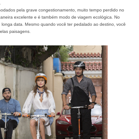
.
ncomodados pela grave congestionamento, muito tempo perdido no
aneira excelente e é também modo de viagem ecológica. No
el A3
Airwheel S5
Airwheel S3
Airwhee
 de longa data. Mesmo quando você ter pedalado ao destino, você
elas paisagens.
Iran
Israel
Kuwait
Le
Thailand
Turkey
UAE
U