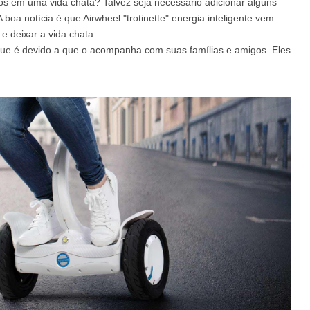
 em uma vida chata? Talvez seja necessário adicionar alguns
oa notícia é que Airwheel "trotinette" energia inteligente vem
e deixar a vida chata.
el A3
Airwheel S5
Airwheel S3
Airwhee
ue é devido a que o acompanha com suas famílias e amigos. Eles
Iran
Israel
Kuwait
Le
Thailand
Turkey
UAE
U