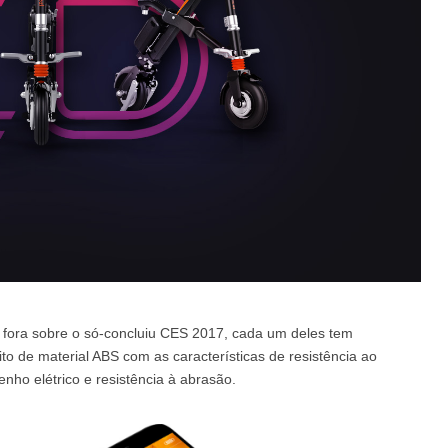
a fora sobre o só-concluiu CES 2017, cada um deles tem
to de material ABS com as características de resistência ao
nho elétrico e resistência à abrasão.