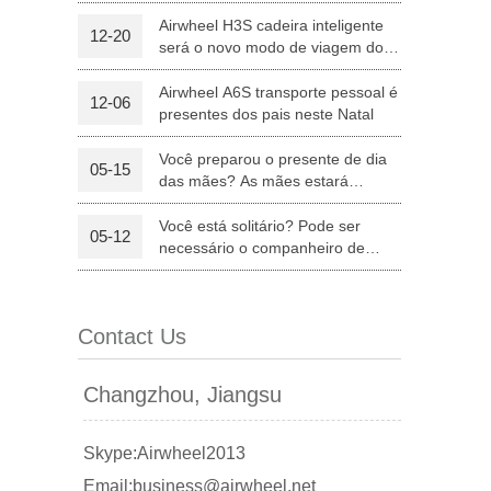
equipamentos médicos
Airwheel H3S cadeira inteligente
12-20
será o novo modo de viagem dos
l Q6
Airwheel Q3
Airwheel X8
pais no Natal
Airwheel A6S transporte pessoal é
12-06
presentes dos pais neste Natal
Você preparou o presente de dia
05-15
das mães? As mães estará
satisfeitas com Airwheel S8 sela
equipada Scooter.
Você está solitário? Pode ser
05-12
banon
Malaysia
Philippines
necessário o companheiro de
Airwheel Z5 "trotinette" elétrico
zbekistan
dobrável
Contact Us
Changzhou, Jiangsu
Skype:Airwheel2013
Email:business@airwheel.net