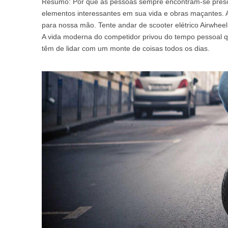
Resumo: Por que as pessoas sempre encontram-se presos
USA
elementos interessantes em sua vida e obras maçantes. A b
para nossa mão. Tente andar de scooter elétrico Airwheel 
Airwheel M3
Airwheel S6
Airwhe
A vida moderna do competidor privou do tempo pessoal q
OCEANIA
têm de lidar com um monte de coisas todos os dias.
Australia
New Zealand
ASIA
Brunei
India
Indonesia
Saudi Arabia
Singapore
SouthKorea