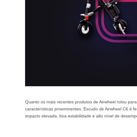
Quanto os mais recentes produtos de Airwheel rolou par
características proeminentes. Escudo de Airwheel C6 é fei
impacto elevada, boa estabilidade e alto nível de desempe