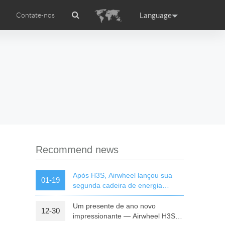
Language
Contate-nos
rodução
Airwheel APP
Airwheel certificações
Accessories
ance
Germany
Holland
rtugal
Romania
Russia
l S8
Airwheel C5
Airwheel Z3
Recommend news
Após H3S, Airwheel lançou sua
01-19
segunda cadeira de energia
inteligente — H8
Um presente de ano novo
12-30
raguay
Peru
Puerto Rico
impressionante — Airwheel H3S