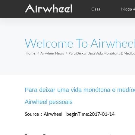
Casa
Moda A
Dicas de aprendizagem AirWheel
AirWheel pós-vendas
Vídeos
Fot
EUROPE
Welcome To Airwhee
Belgium
Croatia
Cyprus
Hungary
Ireland
Italy
Home
Airwheel News
Para Deixar Uma Vida Monótona E Medíocr
Slovenia
Spain
Sweden
Airwheel R5
Airwheel E3
Airwhe
AFRICA
Para deixar uma vida monótona e medíocr
Egypt
Kenya
South Africa
Airwheel pessoais
Source：Airwheel
beginTime:2017-01-14
AMERICA
Argentina
Brazil
Canada