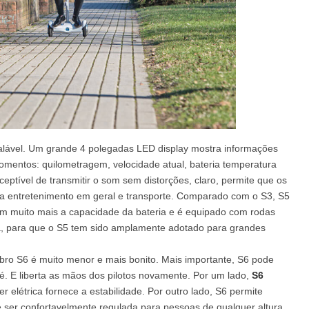
alável. Um grande 4 polegadas LED display mostra informações
omentos: quilometragem, velocidade atual, bateria temperatura
sceptível de transmitir o som sem distorções, claro, permite que os
ara entretenimento em geral e transporte. Comparado com o S3, S5
ém muito mais a capacidade da bateria e é equipado com rodas
da, para que o S5 tem sido amplamente adotado para grandes
o S6 é muito menor e mais bonito. Mais importante, S6 pode
. E liberta as mãos dos pilotos novamente. Por um lado,
S6
r elétrica fornece a estabilidade. Por outro lado, S6 permite
ode ser confortavelmente regulada para pessoas de qualquer altura,