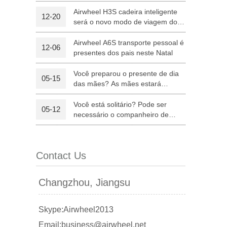
equipamentos médicos
Airwheel H3S cadeira inteligente
12-20
será o novo modo de viagem dos
l Q6
Airwheel Q3
Airwheel X8
pais no Natal
Airwheel A6S transporte pessoal é
12-06
presentes dos pais neste Natal
Você preparou o presente de dia
05-15
das mães? As mães estará
satisfeitas com Airwheel S8 sela
equipada Scooter.
Você está solitário? Pode ser
05-12
banon
Malaysia
Philippines
necessário o companheiro de
Airwheel Z5 "trotinette" elétrico
zbekistan
dobrável
Contact Us
Changzhou, Jiangsu
Skype:Airwheel2013
Email:business@airwheel.net