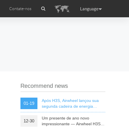
Language
Contate-nos
rodução
Airwheel APP
Airwheel certificações
Accessories
ance
Germany
Holland
rtugal
Romania
Russia
l S8
Airwheel C5
Airwheel Z3
Recommend news
Após H3S, Airwheel lançou sua
01-19
segunda cadeira de energia
inteligente — H8
Um presente de ano novo
12-30
raguay
Peru
Puerto Rico
impressionante — Airwheel H3S