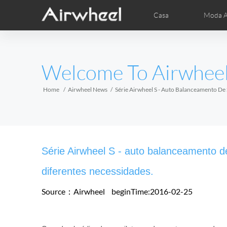
Casa
Moda A
Dicas de aprendizagem AirWheel
AirWheel pós-vendas
Vídeos
Fot
EUROPE
Welcome To Airwhee
Belgium
Croatia
Cyprus
Hungary
Ireland
Italy
Home
Airwheel News
Série Airwheel S - Auto Balanceamento De
Slovenia
Spain
Sweden
Airwheel R5
Airwheel E3
Airwhe
AFRICA
Série Airwheel S - auto balanceamento 
Egypt
Kenya
South Africa
diferentes necessidades.
Source：Airwheel
beginTime:2016-02-25
AMERICA
Argentina
Brazil
Canada