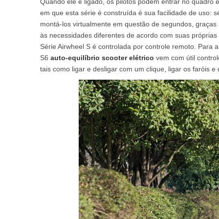
Quando ele é ligado, os pilotos podem entrar no quadro e 
USA
em que esta série é construída é sua facilidade de uso: 
montá-los virtualmente em questão de segundos, graças a
Airwheel M3
Airwheel S6
Airwhe
às necessidades diferentes de acordo com suas próprias c
OCEANIA
Série Airwheel S é controlada por controle remoto. Para a
Australia
New Zealand
S6
auto-equilíbrio scooter elétrico
vem com útil control
tais como ligar e desligar com um clique, ligar os faróis e 
ASIA
Brunei
India
Indonesia
Saudi Arabia
Singapore
SouthKorea