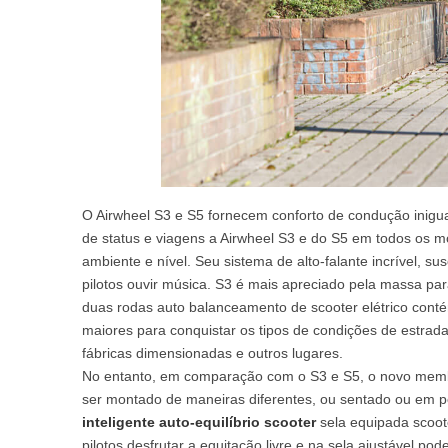
O Airwheel S3 e S5 fornecem conforto de condução inigu
de status e viagens a Airwheel S3 e do S5 em todos os m
ambiente e nível. Seu sistema de alto-falante incrível, su
pilotos ouvir música. S3 é mais apreciado pela massa p
duas rodas auto balanceamento de scooter elétrico cont
maiores para conquistar os tipos de condições de estra
fábricas dimensionadas e outros lugares.
No entanto, em comparação com o S3 e S5, o novo membr
ser montado de maneiras diferentes, ou sentado ou em pé
inteligente auto-equilíbrio scooter
sela equipada scoote
pilotos desfrutar a equitação livre e na sela ajustável p