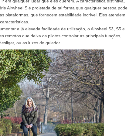
ir em qualquer lugar que eles querem. A característica distintiva,
série Airwheel S é projetada de tal forma que qualquer pessoa pode
s plataformas, que fornecem estabilidade incrível. Eles atendem
el A3
Airwheel S5
Airwheel S3
Airwhee
aracterísticas.
umentar a já elevada facilidade de utilização, o Airwheel S3, S5 e
es remotos que deixa os pilotos controlar as principais funções,
desligar, ou as luzes do guiador.
Iran
Israel
Kuwait
Le
Thailand
Turkey
UAE
U