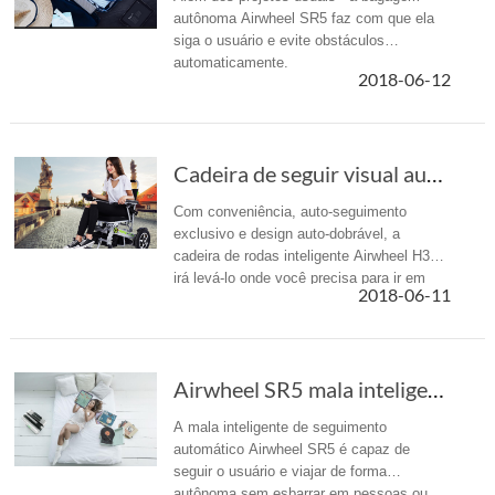
autônoma Airwheel SR5 faz com que ela
siga o usuário e evite obstáculos
automaticamente.
2018-06-12
Cadeira de seguir visual automática Airwheel ...
Com conveniência, auto-seguimento
exclusivo e design auto-dobrável, a
cadeira de rodas inteligente Airwheel H3S
irá levá-lo onde você precisa para ir em
2018-06-11
grande estilo.
Airwheel SR5 mala inteligente torna-se um fav...
A mala inteligente de seguimento
automático Airwheel SR5 é capaz de
seguir o usuário e viajar de forma
autônoma sem esbarrar em pessoas ou