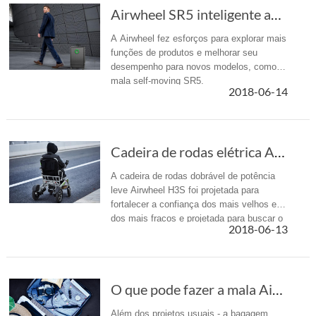
Airwheel SR5 inteligente auto-dirigir bagagem...
A Airwheel fez esforços para explorar mais
funções de produtos e melhorar seu
desempenho para novos modelos, como a
mala self-moving SR5.
2018-06-14
Cadeira de rodas elétrica Airwheel H3S: desen...
A cadeira de rodas dobrável de potência
leve Airwheel H3S foi projetada para
fortalecer a confiança dos mais velhos e
dos mais fracos e projetada para buscar o
2018-06-13
prazer da vida.
O que pode fazer a mala Airwheel SR5 Self seguir?
Além dos projetos usuais - a bagagem