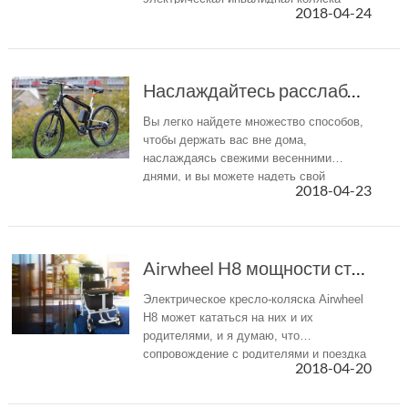
2018-04-24
Airwheel и умный чемодан дали нам
ключ.
Наслаждайтесь расслабляющим путешествия и теп...
Вы легко найдете множество способов,
чтобы держать вас вне дома,
наслаждаясь свежими весенними
днями, и вы можете надеть свой
2018-04-23
электрический горный велосипед
Airwheel R8.
Airwheel H8 мощности стул приносит неожиданные удобства для водителей
Электрическое кресло-коляска Airwheel
H8 может кататься на них и их
родителями, и я думаю, что
сопровождение с родителями и поездка
2018-04-20
вместе - отличный способ снять
давление.