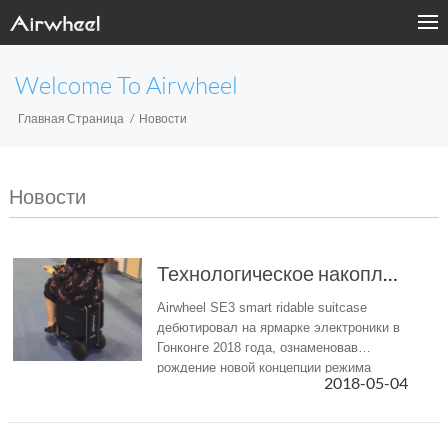
Welcome To Airwheel
Главная Страница
Новости
Новости
Технологическое накопление наконец плодоносит...
Airwheel SE3 smart ridable suitcase
дебютировал на ярмарке электроники в
Гонконге 2018 года, ознаменовав
рождение новой концепции режима
2018-05-04
путешествий, которая проникает во все
уголки отрасли «радостные», «умные» и
«эффективные» кон...