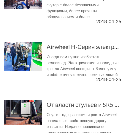
скутер с более безопасными
функциями, более прочным
оборудованием и более
2018-04-26
интеллектуальным программным
обеспечением. Да, любой может начать
новый стиль путешествия с Airwheel -
высоко интерак...
Airwheel H-Серия электрических инвалидных кол...
Иногда вам нужно изобретать
велосипед. Электрические инвалидные
кресла Airwheel поощряют более умную
и эффективную жизнь пожилых людей.
2018-04-25
От власти стульев и SR5 смарт камера, чтобы у...
Спустя годы развития и роста Airwheel
нашла свою собственную дорогу
развития. Недавно появившаяся
электрическая инвалидная коляска