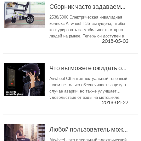
Сборник часто задаваемых вопросов о Airwheel ...
2538/5000 Электрическая инвалидная
коляска Airwheel H3S выпущена, чтобы
конкурировать за мобильность старых
людей на рынке. Теперь он доступен в
2018-05-03
физических и интернет-магазинах. Вот
три наиболее часто задаваемых
вопроса.
Что вы можете ожидать от шлема? Airwheel C8 у...
Airwheel C8 интеллектуальный гоночный
шлем не только обеспечивает защиту в
случае аварии, но также улучшает
удовольствие от езды на мотоцикле.
2018-04-27
Любой пользователь может запустить новый стил...
Airwheel - это идеальный электрический