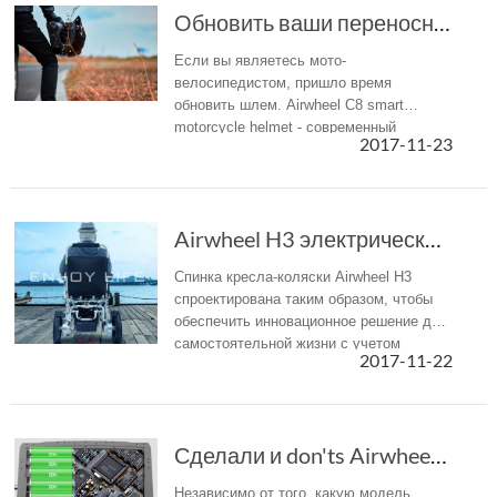
Обновить ваши переносные устройства — Airwhee...
Если вы являетесь мото-
велосипедистом, пришло время
обновить шлем. Airwheel C8 smart
motorcycle helmet - современный
2017-11-23
мотоциклетный шлем со многими
умными конструкциями.
Airwheel H3 электрических инвалидных колясок ...
Спинка кресла-коляски Airwheel H3
спроектирована таким образом, чтобы
обеспечить инновационное решение для
самостоятельной жизни с учетом
2017-11-22
путешествий и транспортировки.
Сделали и don'ts Airwheel смарт Mars Rover
Независимо от того, какую модель