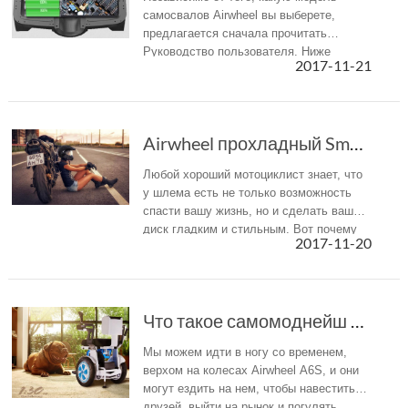
самосвалов Airwheel вы выберете,
предлагается сначала прочитать
Руководство пользователя. Ниже
2017-11-21
перечислены основные важные
вопросы, требующие вашего внимания.
Airwheel прохладный Smart шлемы вступают в Vogue
Любой хороший мотоциклист знает, что
у шлема есть не только возможность
спасти вашу жизнь, но и сделать ваш
диск гладким и стильным. Вот почему
2017-11-20
модели Airwheel C серии входят в моду.
Что такое самомоднейш дня PT для старого? — A...
Мы можем идти в ногу со временем,
верхом на колесах Airwheel A6S, и они
могут ездить на нем, чтобы навестить
друзей, выйти на рынок и погулять