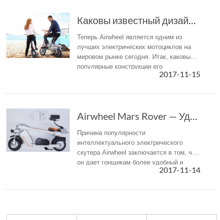
Каковы известный дизайн Airwheel Smart Электрический велосипед?
Теперь Airwheel является одним из
лучших электрических мотоциклов на
мировом рынке сегодня. Итак, каковы
популярные конструкции его
2017-11-15
электрического велосипеда?
Airwheel Mars Rover — Удобнее и проще способ ...
Причина популярности
интеллектуального электрического
скутера Airwheel заключается в том, что
он дает гонщикам более удобный и
2017-11-14
простой способ использования PT в
повседневной жизни.