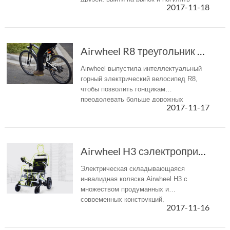
2017-11-18
собаку и т. Д.
Airwheel R8 треугольник Электрический велосип...
Airwheel выпустила интеллектуальный
горный электрический велосипед R8,
чтобы позволить гонщикам
преодолевать больше дорожных
2017-11-17
условий.
Airwheel H3 сэлектроприводом обеспечивает вса...
Электрическая складывающаяся
инвалидная коляска Airwheel H3 с
множеством продуманных и
современных конструкций,
2017-11-16
обеспечивающих всадникам
независимый и свободный образ жизни.