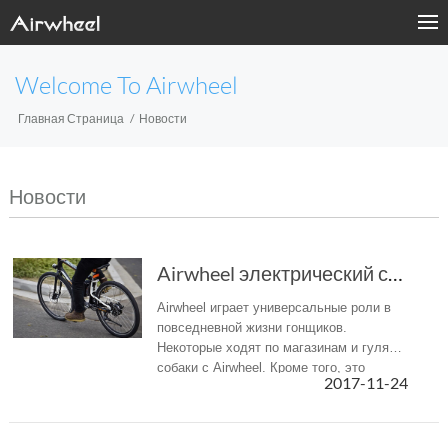
Welcome To Airwheel
Главная Страница
Новости
Новости
Airwheel электрический скутер сочетает в себе...
Airwheel играет универсальные роли в
повседневной жизни гонщиков.
Некоторые ходят по магазинам и гуляют
собаки с Airwheel. Кроме того, это
2017-11-24
инструмент для наращивания вашего
тела. Существует известная поговорка:
«Жизнь лежит на физ...