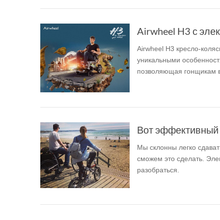
Airwheel H3 с эле
Airwheel H3 кресло-коля
уникальными особенностя
позволяющая гонщикам вы
Вот эффективный сп
Мы склонны легко сдавать
сможем это сделать. Эле
разобраться.