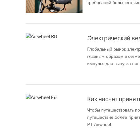
требований большего чис
USA
Airwheel A6TS
Airwheel C8
Airwhee
OCEANIA
Australia
New Zealand
Электрический вел
Глобальный рынок элект
ASIA
главным образом в сегме
импульс для выпуска новы
Brunei
India
Indonesia
Saudi Arabia
Singapore
SouthKorea
Как насчет приняти
Чтобы путешествовать по
путешествие более прият
PT-Airwheel.