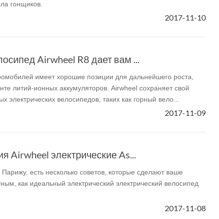
ла гонщиков.
2017-11-10
l A3
Airwheel S5
Airwheel R8
Airwheel
осипед Airwheel R8 дает вам ...
ромобилей имеет хорошие позиции для дальнейшего роста,
нте литий-ионных аккумуляторов. Airwheel сохраняет свой
х электрических велосипедов, таких как горный вело...
Iran
Israel
Kuwait
Le
2017-11-09
Thailand
Turkey
UAE
U
я Airwheel электрические As...
 Парижу, есть несколько советов, которые сделают ваше
ным, как идеальный электрический электрический велосипед
2017-11-08