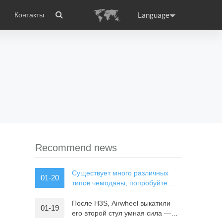
Language
Контакты
wheel
сто задаваемые вопросы
Сертификаты
Приложение Airwheel
ance
Germany
Holland
rtugal
Romania
Russia
 X8
Airwheel E3
Airwheel E6
Recommend news
Существует много различных
01-20
типов чемоданы, попробуйте
Airwheel SR5 автономной
чемодан
После H3S, Airwheel выкатили
01-19
raguay
Peru
Puerto Rico
его второй стул умная сила —