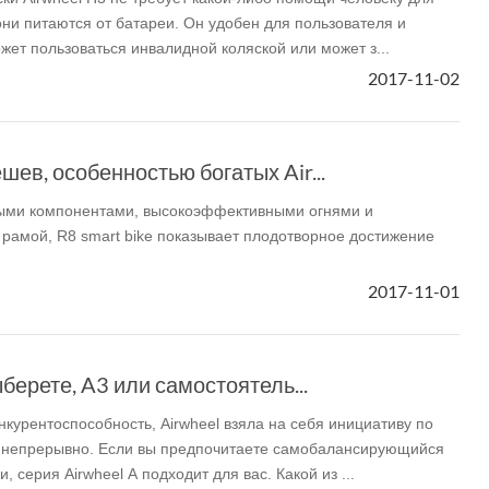
они питаются от батареи. Он удобен для пользователя и
ожет пользоваться инвалидной коляской или может з...
2017-11-02
ев, особенностью богатых Air...
ыми компонентами, высокоэффективными огнями и
рамой, R8 smart bike показывает плодотворное достижение
2017-11-01
берете, A3 или самостоятель...
нкурентоспособность, Airwheel взяла на себя инициативу по
в непрерывно. Если вы предпочитаете самобалансирующийся
, серия Airwheel A подходит для вас. Какой из ...