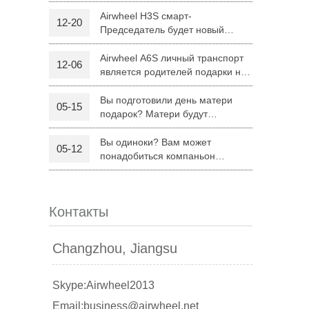
H8
Airwheel H3S смарт-
12-20
Председатель будет новый
 R6
Airwheel Z5
Airwheel H8
режим поездку родителей на
Рождество
Airwheel A6S личный транспорт
12-06
является родителей подарки на
Рождество
Вы подготовили день матери
05-15
подарок? Матери будут
удовлетворены Airwheel S8
седло оборудованных скутер.
Вы одиноки? Вам может
05-12
banon
Malaysia
Philippines
понадобиться компаньон
Складной электрический скутер
zbekistan
Airwheel Z5
Контакты
Changzhou, Jiangsu
Skype:Airwheel2013
Email:business@airwheel.net