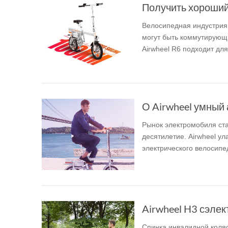
Велосипедная индустрия 
могут быть коммутирующ
Airwheel R6 подходит для
О Airwheel умный
Рынок электромобиля ста
десятилетие. Airwheel у
электрического велосипед
Спинка инвалидной коляс