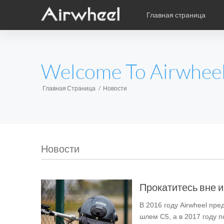
Главная страница
Уникальная книга учебы
Послепродажное обслужив
карикатура
EUROPE
Welcome To Airwhee
Аксессуары
Belgium
Croatia
Cyprus
Hungary
Ireland
Italy
Главная Страница
Новости
Slovenia
Spain
Sweden
Airwheel H3S
Airwheel SE3
Airwhee
AFRICA
Новости
Egypt
Kenya
South Africa
Прокатитесь вне и
AMERICA
В 2016 году Airwheel пр
Argentina
Brazil
Canada
шлем C5, а в 2017 году 