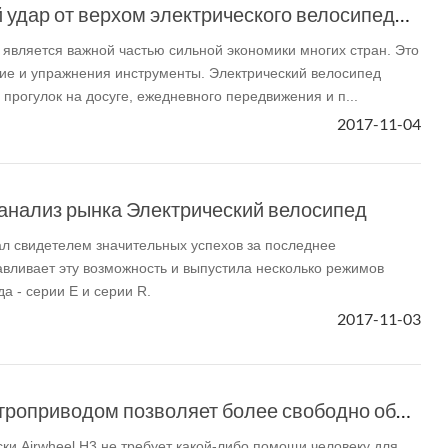
Получить хороший удар от верхом электрического велосипеда Airwheel R6
является важной частью сильной экономики многих стран. Это
ие и упражнения инструменты. Электрический велосипед
 прогулок на досуге, ежедневного передвижения и п...
2017-11-04
 анализ рынка Электрический велосипед
л свидетелем значительных успехов за последнее
лавливает эту возможность и выпустила несколько режимов
а - серии E и серии R.
2017-11-03
Airwheel H3 сэлектроприводом позволяет более свободно общаться
ки Airwheel H3 не требует какой-либо помощи человеку для