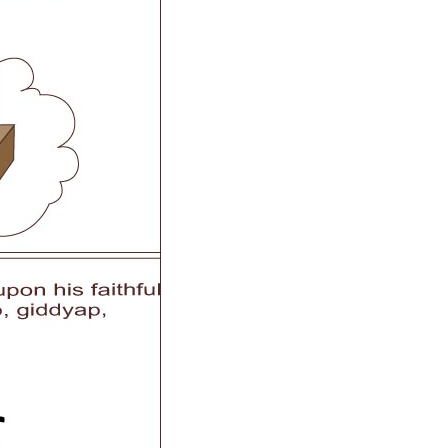
 R6
Airwheel Z5
Airwheel H8
banon
Malaysia
Philippines
zbekistan