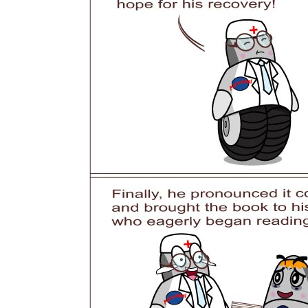
USA
Airwheel A6TS
Airwheel C8
Airwhee
OCEANIA
Australia
New Zealand
ASIA
Brunei
India
Indonesia
Saudi Arabia
Singapore
SouthKorea