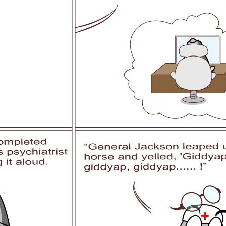
l A3
Airwheel S5
Airwheel R8
Airwheel
Iran
Israel
Kuwait
Le
Thailand
Turkey
UAE
U