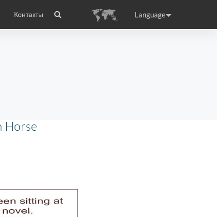
Language
Контакты
wheel
сто задаваемые вопросы
Сертификаты
Приложение Airwheel
ance
Germany
Holland
rtugal
Romania
Russia
n Horse
 X8
Airwheel E3
Airwheel E6
raguay
Peru
Puerto Rico