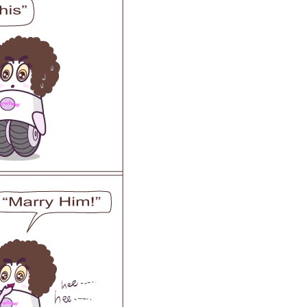
 R6
Airwheel Z5
Airwheel H8
banon
Malaysia
Philippines
zbekistan