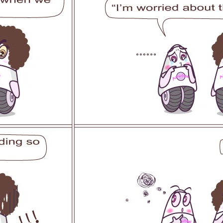
l A3
Airwheel S5
Airwheel R8
Airwheel
Iran
Israel
Kuwait
Le
Thailand
Turkey
UAE
U