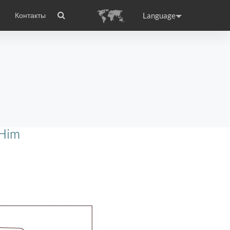
Language
Контакты
wheel
сто задаваемые вопросы
Сертификаты
Приложение Airwheel
ance
Germany
Holland
rtugal
Romania
Russia
 Him
 X8
Airwheel E3
Airwheel E6
raguay
Peru
Puerto Rico