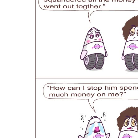
USA
Airwheel A6TS
Airwheel C8
Airwhee
OCEANIA
Australia
New Zealand
ASIA
Brunei
India
Indonesia
Saudi Arabia
Singapore
SouthKorea