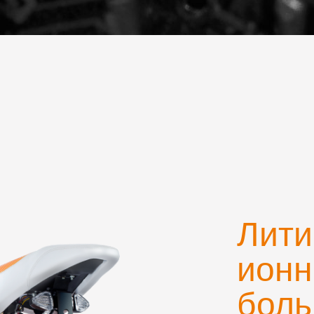
Лити
ионн
бол