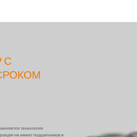
 С
СРОКОМ
рименяется технология
трукция не имеет подшипников и