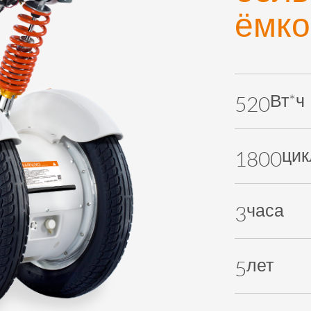
ёмко
Вт*ч
520
цик
1800
часа
3
лет
5