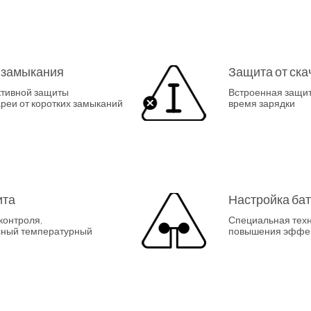
о замыкания
Защита от ск
ктивной защиты
Встроенная защита
реи от коротких замыканий
время зарядки
ита
Настройка ба
контроля,
Специальная тех
сный температурный
повышения эффек