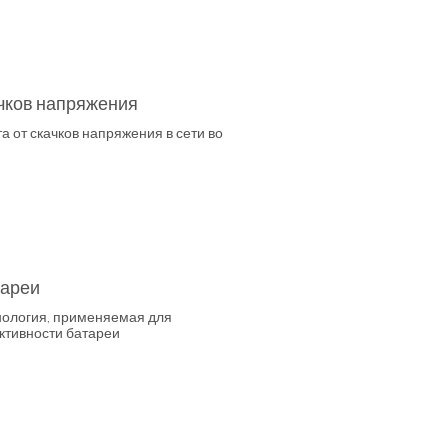
ачков напряжения
 от скачков напряжения в сети во
тареи
нология, применяемая для
тивности батареи