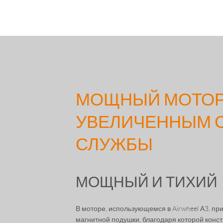
МОЩНЫЙ МОТОР
УВЕЛИЧЕННЫМ 
СЛУЖБЫ
МОЩНЫЙ И ТИХИЙ
В моторе, использующемся в Airwheel А3, п
магнитной подушки, благодаря которой конс