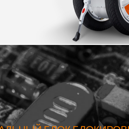
l A3
Airwheel S5
Airwheel R8
Airwheel
Iran
Israel
Kuwait
Le
Thailand
Turkey
UAE
U