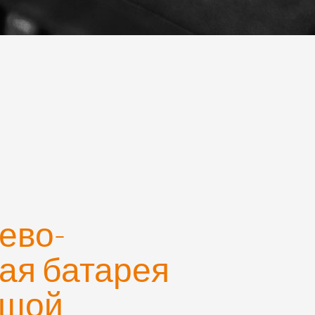
ево-
ая батарея
ьшой