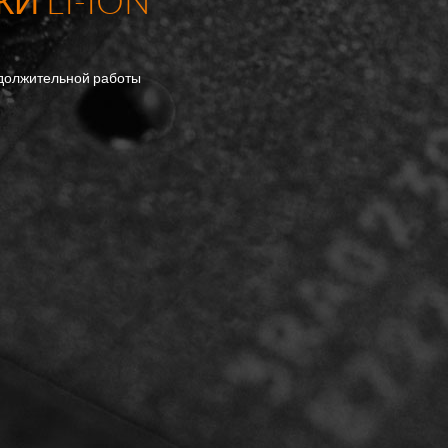
И LI-ION
родолжительной работы