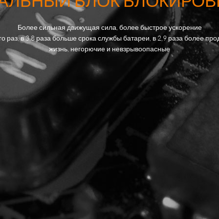
ЛЬНЫЙ БЛОК БЛОКИРОВК
Более сильная движущая сила, более быстрое ускорение
 раз, в 3,8 раза больше срока службы батареи, в 2,9 раза более п
жизнь, негорючие и невзрывоопасные