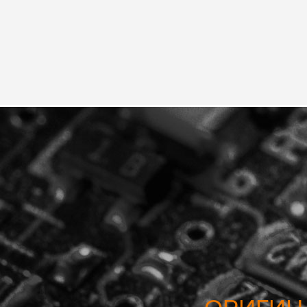
USA
Airwheel A6TS
Airwheel C8
Airwhee
OCEANIA
Australia
New Zealand
ASIA
Brunei
India
Indonesia
Saudi Arabia
Singapore
SouthKorea