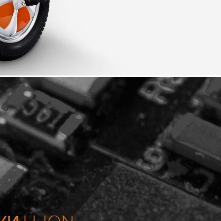
 R6
Airwheel Z5
Airwheel H8
banon
Malaysia
Philippines
zbekistan