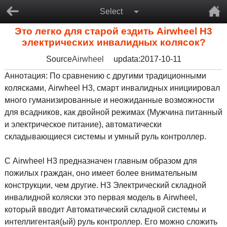
Select
Это легко для старой ездить Airwheel H3
электрических инвалидных колясок?
Source
Airwheel
updata:2017-10-11
Аннотация: По сравнению с другими традиционными
колясками, Airwheel H3, смарт инвалидных инициировал
много гуманизированные и неожиданные возможности
для всадников, как двойной режимах (Мужчина питанный
и электрическое питание), автоматически
складывающиеся системы и умный руль контроллер.
С Airwheel H3 предназначен главным образом для
пожилых граждан, оно имеет более внимательным
конструкции, чем другие. H3 Электрический складной
инвалидной коляски это первая модель в Airwheel,
который вводит Автоматический складной системы и
интеллигентая(ый) руль контроллер. Его можно сложить