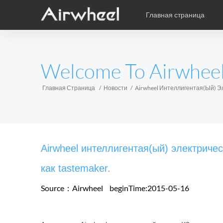
Главная страница
Уникальная книга учебы
Послепродажное обслужив
карикатура
EUROPE
Welcome To Airwhee
Аксессуары
Belgium
Croatia
Cyprus
Hungary
Ireland
Italy
Главная Страница
Новости
Airwheel Интеллигентая(ый) Э
Slovenia
Spain
Sweden
Airwheel H3S
Airwheel SE3
Airwhee
AFRICA
Airwheel интеллигентая(ый) электриче
Egypt
Kenya
South Africa
как tastemaker.
Source：Airwheel
beginTime:2015-05-16
AMERICA
Argentina
Brazil
Canada