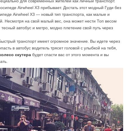
специально для современных жителей как личный транспорт.
сипеде Airwheel X3 прибывает. Достать этот модный Гуди без
педе Airwheel X3 — новый тип транспорта, как малые и
l A3
Airwheel S5
Airwheel R8
Airwheel
ой. Несмотря на свой малый вес, она может нести Топ весом
 тесный автобус и метро, модно плетение свой путь через
Быстрый транспорт имеет огромное значение. Вы идете через
пасть в автобус водитель трясет головой с улыбкой на тебя,
колесо скутера
будет спасти вас от этого момента и вы
ать.
Iran
Israel
Kuwait
Le
Thailand
Turkey
UAE
U