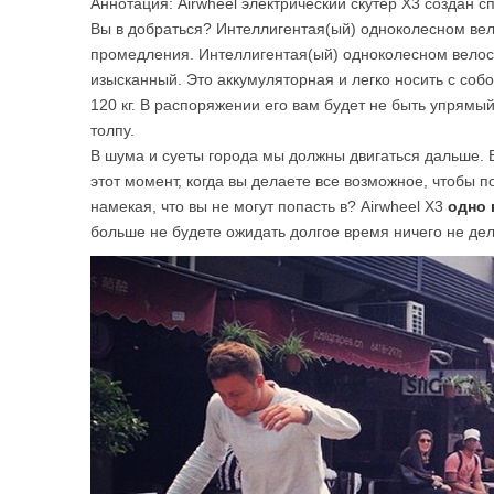
Аннотация: Airwheel электрический скутер X3 создан 
USA
Вы в добраться? Интеллигентая(ый) одноколесном вело
промедления. Интеллигентая(ый) одноколесном велоси
Airwheel A6TS
Airwheel C8
Airwhee
изысканный. Это аккумуляторная и легко носить с соб
OCEANIA
120 кг. В распоряжении его вам будет не быть упрямый
Australia
New Zealand
толпу.
В шума и суеты города мы должны двигаться дальше. 
этот момент, когда вы делаете все возможное, чтобы по
ASIA
намекая, что вы не могут попасть в? Airwheel X3
одно 
больше не будете ожидать долгое время ничего не дел
Brunei
India
Indonesia
Saudi Arabia
Singapore
SouthKorea