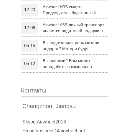
H8
Airwheel H3S смарт-
12-20
Председатель будет новый
 R6
Airwheel Z5
Airwheel H8
режим поездку родителей на
Рождество
Airwheel A6S личный транспорт
12-06
является родителей подарки на
Рождество
Вы подготовили день матери
05-15
подарок? Матери будут
удовлетворены Airwheel S8
седло оборудованных скутер.
Вы одиноки? Вам может
05-12
banon
Malaysia
Philippines
понадобиться компаньон
Складной электрический скутер
zbekistan
Airwheel Z5
Контакты
Changzhou, Jiangsu
Skype:Airwheel2013
Email:business@airwheel.net