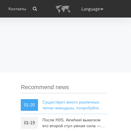
Language
Контакты
wheel
сто задаваемые вопросы
Сертификаты
Приложение Airwheel
ance
Germany
Holland
rtugal
Romania
Russia
 X8
Airwheel E3
Airwheel E6
Recommend news
Существует много различных
01-20
типов чемоданы, попробуйте
Airwheel SR5 автономной
чемодан
После H3S, Airwheel выкатили
01-19
raguay
Peru
Puerto Rico
его второй стул умная сила —