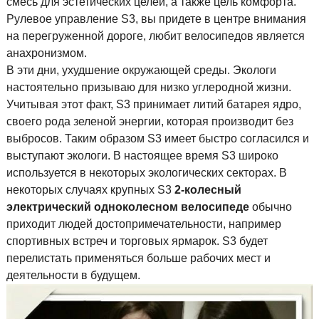
смесь для эстетических целей, а также цель комфорта.
Рулевое управление S3, вы придете в центре внимания
на перегруженной дороге, любит велосипедов является
анахронизмом.
В эти дни, ухудшение окружающей среды. Экологи
настоятельно призываю для низко углеродной жизни.
Учитывая этот факт, S3 принимает литий батарея ядро,
своего рода зеленой энергии, которая производит без
выбросов. Таким образом S3 имеет быстро согласился и
выступают экологи. В настоящее время S3 широко
используется в некоторых экологических секторах. В
некоторых случаях крупных S3
2-колесный
электрический одноколесном велосипеде
обычно
приходит людей достопримечательности, например
спортивных встреч и торговых ярмарок. S3 будет
перелистать применяться больше рабочих мест и
деятельности в будущем.