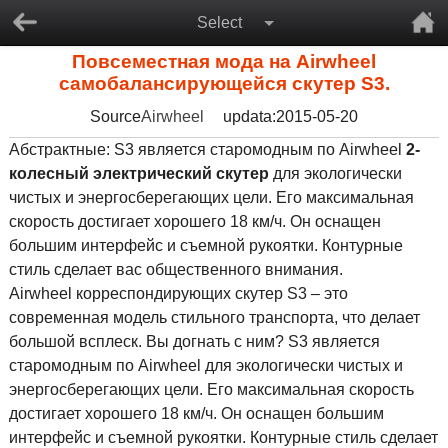
Select
Повсеместная мода на Airwheel
самобалансирующейся скутер S3.
Source
Airwheel
updata:2015-05-20
Абстрактные: S3 является старомодным по Airwheel
2-
колесный электрический скутер
для экологически
чистых и энергосберегающих цели. Его максимальная
скорость достигает хорошего 18 км/ч. Он оснащен
большим интерфейс и съемной рукоятки. Контурные
стиль сделает вас общественного внимания.
Airwheel корреспондирующих скутер S3 – это
современная модель стильного транспорта, что делает
большой всплеск. Вы догнать с ним? S3 является
старомодным по Airwheel для экологически чистых и
энергосберегающих цели. Его максимальная скорость
достигает хорошего 18 км/ч. Он оснащен большим
интерфейс и съемной рукоятки. Контурные стиль сделает