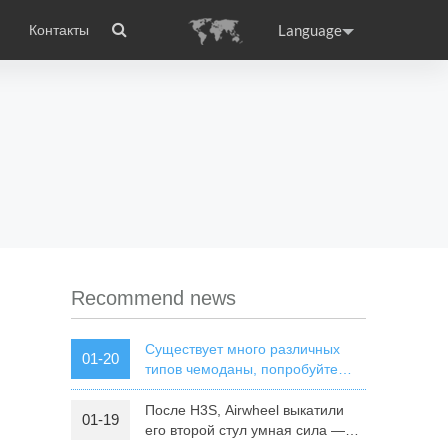
Language
Контакты
wheel
сто задаваемые вопросы
Сертификаты
Приложение Airwheel
ance
Germany
Holland
rtugal
Romania
Russia
 X8
Airwheel E3
Airwheel E6
Recommend news
Существует много различных
01-20
типов чемоданы, попробуйте
Airwheel SR5 автономной
чемодан
После H3S, Airwheel выкатили
01-19
raguay
Peru
Puerto Rico
его второй стул умная сила —