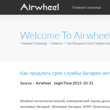
Главная страница
Уникальная книга учебы
Послепродажное обслужив
карикатура
EUROPE
Welcome To Airwhee
Аксессуары
Belgium
Croatia
Cyprus
Hungary
Ireland
Italy
Главная Страница
Новости
Как Продлить Срок Службы Бат
Slovenia
Spain
Sweden
Airwheel H3S
Airwheel SE3
Airwhee
AFRICA
Как продлить срок службы батареи инт
Egypt
Kenya
South Africa
Source：Airwheel
beginTime:2015-10-31
AMERICA
Airwheel интеллигентая(ый) электрический скутер дол
Argentina
Brazil
Canada
литиевых батарей. Литиевые батареи SONY безопасны