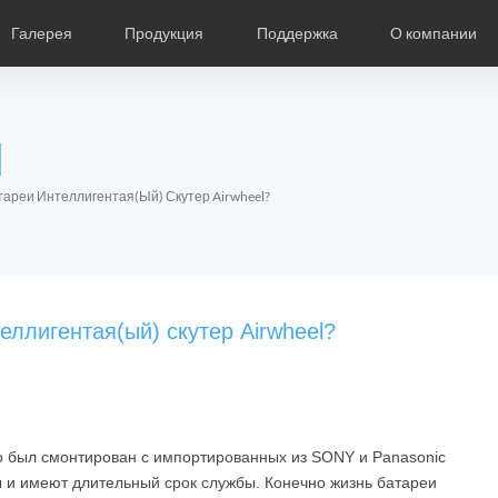
Галерея
Продукция
Поддержка
О компании
ание
Фотографии
Региональные дистрибьюторы
Видео
Новости
Выставки продукции
Описание продукции
О компании Air
Ча
l
Czech
Denmark
Finland
Fr
Lithuania
Norway
Poland
Po
ареи Интеллигентая(ый) Скутер Airwheel?
Switzerland
U.K
l SR5
Airwheel S8
Airwheel Q3
Airwheel
еллигентая(ый) скутер Airwheel?
го был смонтирован с импортированных из SONY и Panasonic
Chile
Colombia
Mexico
Pa
 и имеют длительный срок службы. Конечно жизнь батареи