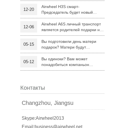
H8
Airwheel H3S смарт-
12-20
Председатель будет новый
 R6
Airwheel Z5
Airwheel H8
режим поездку родителей на
Рождество
Airwheel A6S личный транспорт
12-06
является родителей подарки на
Рождество
Вы подготовили день матери
05-15
подарок? Матери будут
удовлетворены Airwheel S8
седло оборудованных скутер.
Вы одиноки? Вам может
05-12
banon
Malaysia
Philippines
понадобиться компаньон
Складной электрический скутер
zbekistan
Airwheel Z5
Контакты
Changzhou, Jiangsu
Skype:Airwheel2013
Email:business@airwheel.net