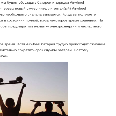
 мы будем обсуждать батареи и зарядки Airwheel
первых новый скутер интеллигентая(ый) Airwheel
тер
необходимо сначала взимается. Когда вы получаете
l A3
Airwheel S5
Airwheel R8
Airwheel
ся в состоянии полной, из-за некоторое время хранения. На
тобы предотвратить нехватку электроэнергии и несчастного
е время. Хотя Airwheel батарея трудно происходит сжигание
ачительно сократить срок службы батарей. Поэтому
ночь.
Iran
Israel
Kuwait
Le
Thailand
Turkey
UAE
U