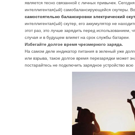
является тесно связанной с личных привычек. Сегодня
USA
интеллигентая(ый) самобалансирующейся скутеры. Во-
самостоятельно балансировки электрический ску
Airwheel A6TS
Airwheel C8
Airwhee
OCEANIA
интеллигентая(ый) скутер, его аккумулятор не находит
этот раз, это лучше зарядить перед использованием, ч
Australia
New Zealand
случая и в будущем влияет на срок службы батареи.
Избегайте долгое время чрезмерного заряда.
На самом деле индикатор питания в зеленый уже долго
ASIA
или взрыва, такое долгое время перезарядки может зн
постарайтесь не подключить зарядное устройство всю 
Brunei
India
Indonesia
Saudi Arabia
Singapore
SouthKorea