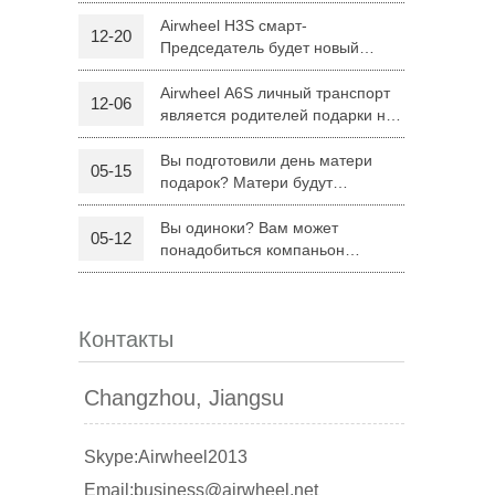
H8
Airwheel H3S смарт-
12-20
Председатель будет новый
 R6
Airwheel Z5
Airwheel H8
режим поездку родителей на
Рождество
Airwheel A6S личный транспорт
12-06
является родителей подарки на
Рождество
Вы подготовили день матери
05-15
подарок? Матери будут
удовлетворены Airwheel S8
седло оборудованных скутер.
Вы одиноки? Вам может
05-12
banon
Malaysia
Philippines
понадобиться компаньон
Складной электрический скутер
zbekistan
Airwheel Z5
Контакты
Changzhou, Jiangsu
Skype:Airwheel2013
Email:business@airwheel.net