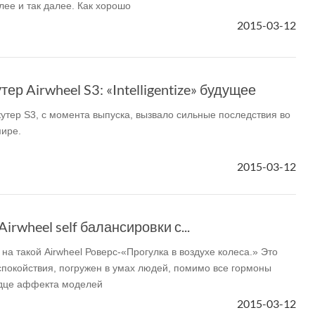
лее и так далее. Как хорошо
2015-03-12
l A3
Airwheel S5
Airwheel R8
Airwheel
ер Airwheel S3: «Intelligentize» будущее
кутер S3, с момента выпуска, вызвало сильные последствия во
мире.
Iran
Israel
Kuwait
Le
2015-03-12
Thailand
Turkey
UAE
U
irwheel self балансировки с...
а такой Airwheel Роверс-«Прогулка в воздухе колеса.» Это
спокойствия, погружен в умах людей, помимо все гормоны
рдце аффекта моделей
2015-03-12