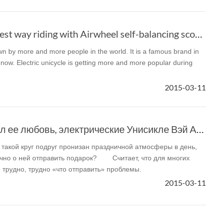
2015 New and coolest way riding with Airwheel self-balancing scooter
n by more and more people in the world. It is a famous brand in
 now. Electric unicycle is getting more and more popular during
2015-03-11
Любить ее и послал ее любовь, электрические Унисикле Вэй Airwheel X 5
кой круг подруг пронизан праздничной атмосферы в день,
отправить подарок? Считает, что для многих
 трудно, трудно «что отправить» проблемы.
2015-03-11