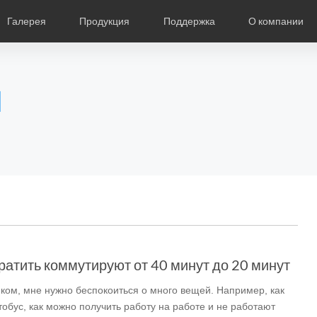
Галерея
Продукция
Поддержка
О компании
ание
Фотографии
Региональные дистрибьюторы
Видео
Новости
Выставки продукции
Описание продукции
О компании Air
Ча
l
Czech
Denmark
Finland
Fr
Lithuania
Norway
Poland
Po
Switzerland
U.K
l SR5
Airwheel S8
Airwheel Q3
Airwheel
кратить коммутируют от 40 минут до 20 минут
ом, мне нужно беспокоиться о много вещей. Например, как
Chile
Colombia
Mexico
Pa
втобус, как можно получить работу на работе и не работают