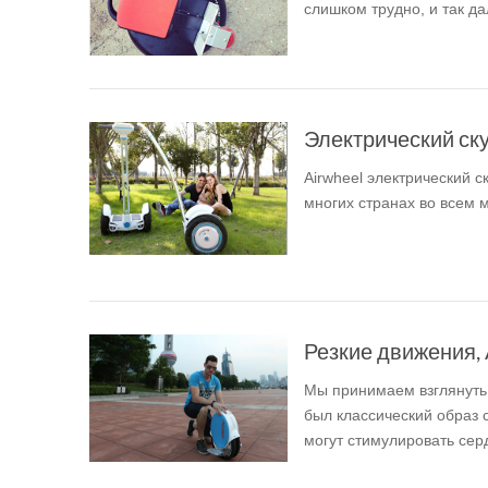
слишком трудно, и так да
USA
Airwheel A6TS
Airwheel C8
Airwhee
OCEANIA
Australia
New Zealand
Электрический скут
Airwheel электрический с
ASIA
многих странах во всем 
Brunei
India
Indonesia
Saudi Arabia
Singapore
SouthKorea
Резкие движения, A
Мы принимаем взглянуть н
был классический образ 
могут стимулировать се