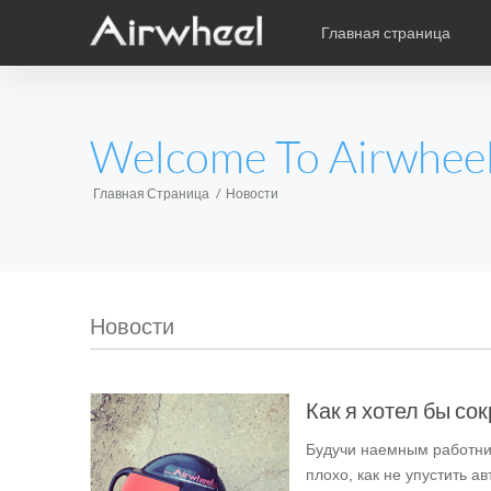
Главная страница
Уникальная книга учебы
Послепродажное обслужив
карикатура
EUROPE
Welcome To Airwhee
Аксессуары
Belgium
Croatia
Cyprus
Hungary
Ireland
Italy
Главная Страница
Новости
Slovenia
Spain
Sweden
Airwheel H3S
Airwheel SE3
Airwhee
AFRICA
Новости
Egypt
Kenya
South Africa
Как я хотел бы со
AMERICA
Будучи наемным работник
Argentina
Brazil
Canada
плохо, как не упустить а