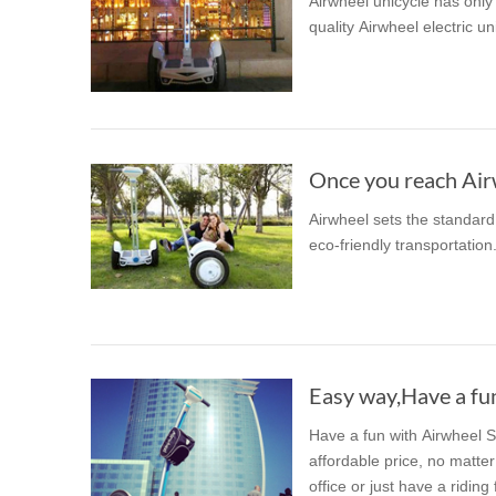
Airwheel unicycle has only o
quality Airwheel electric un
Once you reach Airwh
Airwheel sets the standard 
eco-friendly transportation
Easy way,Have a fu
Have a fun with Airwheel S
affordable price, no matter
office or just have a riding 