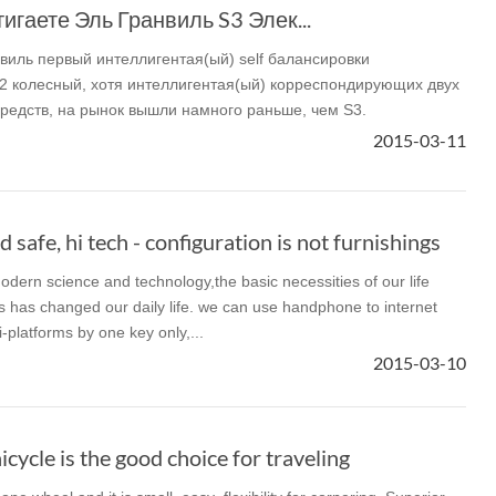
игаете Эль Гранвиль S3 Элек...
виль первый интеллигентая(ый) self балансировки
 2 колесный, хотя интеллигентая(ый) корреспондирующих двух
редств, на рынок вышли намного раньше, чем S3.
2015-03-11
 safe, hi tech - configuration is not furnishings
dern science and technology,the basic necessities of our life
 has changed our daily life. we can use handphone to internet
-platforms by one key only,...
2015-03-10
icycle is the good choice for traveling