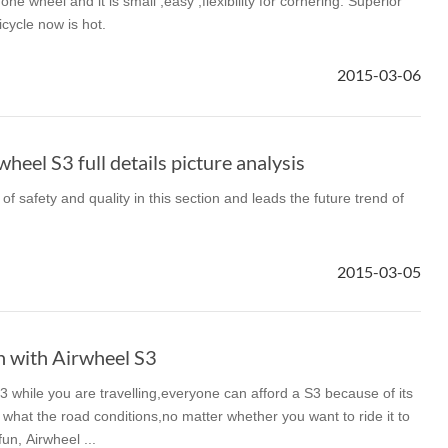
ne wheel and it is small ,easy ,flexibility for cornering. Superior
icycle now is hot.
2015-03-06
eel S3 full details picture analysis
of safety and quality in this section and leads the future trend of
.
2015-03-05
n with Airwheel S3
3 while you are travelling,everyone can afford a S3 because of its
 what the road conditions,no matter whether you want to ride it to
fun, Airwheel ...