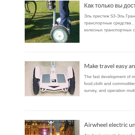
Как только вы дост
Эль престиж S3-Эль Гран
транспортные средства ,
колесных транспортных с
Make travel easy and
The fast development of mo
food,cloth and commodities
survey, and operation multi
Airwheel electric un