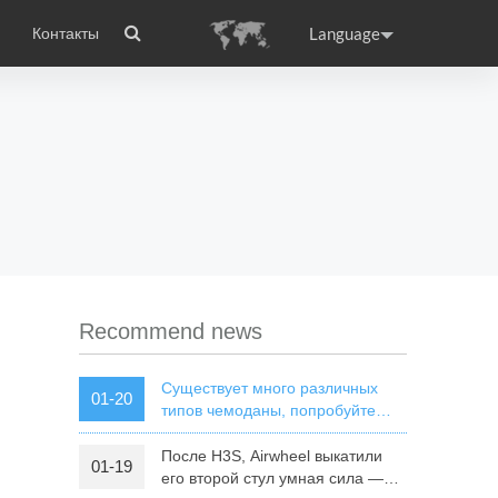
Language
Контакты
wheel
сто задаваемые вопросы
Сертификаты
Приложение Airwheel
ance
Germany
Holland
rtugal
Romania
Russia
 X8
Airwheel E3
Airwheel E6
Recommend news
Существует много различных
01-20
типов чемоданы, попробуйте
Airwheel SR5 автономной
чемодан
После H3S, Airwheel выкатили
01-19
raguay
Peru
Puerto Rico
его второй стул умная сила —