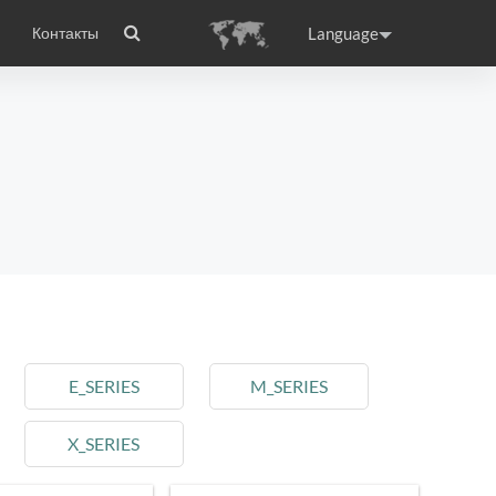
Language
Контакты
wheel
сто задаваемые вопросы
Сертификаты
Приложение Airwheel
ance
Germany
Holland
rtugal
Romania
Russia
 X8
Airwheel E3
Airwheel E6
E_SERIES
M_SERIES
X_SERIES
raguay
Peru
Puerto Rico