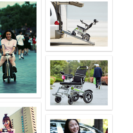
 R6
Airwheel Z5
Airwheel H8
banon
Malaysia
Philippines
zbekistan