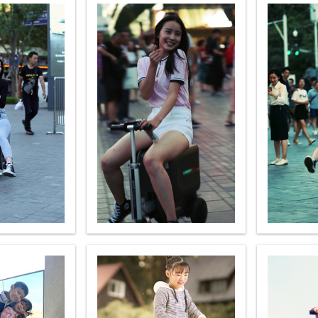
l A3
Airwheel S5
Airwheel R8
Airwheel
Iran
Israel
Kuwait
Le
Thailand
Turkey
UAE
U