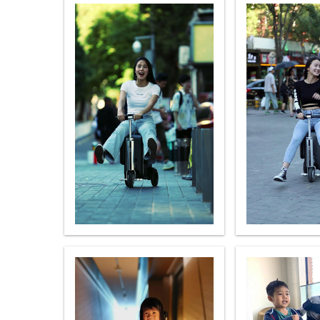
USA
Airwheel A6TS
Airwheel C8
Airwhee
OCEANIA
Australia
New Zealand
ASIA
Brunei
India
Indonesia
Saudi Arabia
Singapore
SouthKorea