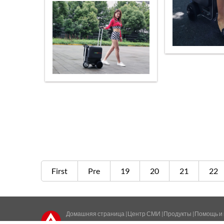
First
Pre
19
20
21
22
Домашняя страница
|
Центр СМИ
|
Продукты
|
Помощь и