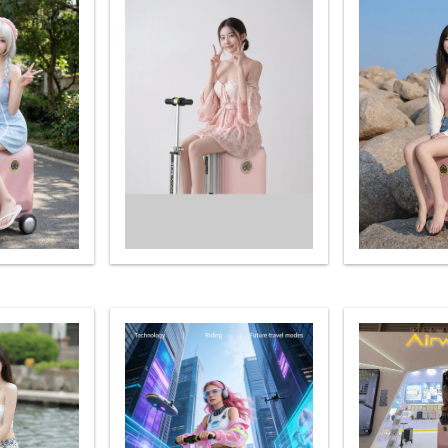
l A3
Airwheel S5
Airwheel R8
Airwheel
Iran
Israel
Kuwait
Le
Thailand
Turkey
UAE
U