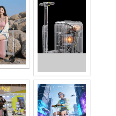
 R6
Airwheel Z5
Airwheel H8
banon
Malaysia
Philippines
zbekistan