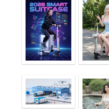
USA
Airwheel A6TS
Airwheel C8
Airwhee
OCEANIA
Australia
New Zealand
ASIA
Brunei
India
Indonesia
Saudi Arabia
Singapore
SouthKorea