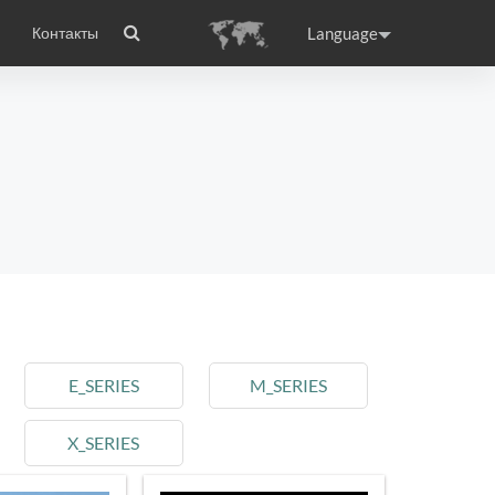
Language
Контакты
wheel
сто задаваемые вопросы
Сертификаты
Приложение Airwheel
ance
Germany
Holland
rtugal
Romania
Russia
Airwheel E3
Airwheel E6
E_SERIES
M_SERIES
X_SERIES
raguay
Peru
Puerto Rico