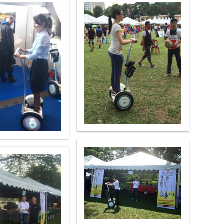
 R6
Airwheel Z5
Airwheel H8
banon
Malaysia
Philippines
zbekistan