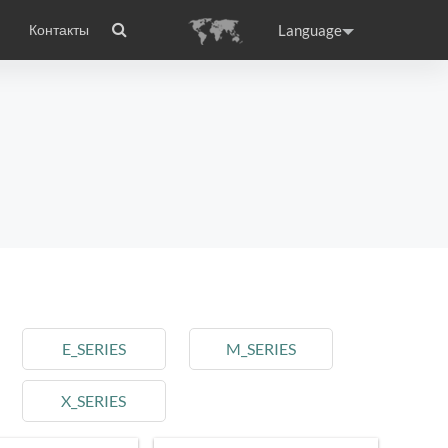
Language
Контакты
wheel
сто задаваемые вопросы
Сертификаты
Приложение Airwheel
ance
Germany
Holland
rtugal
Romania
Russia
 X8
Airwheel E3
Airwheel E6
E_SERIES
M_SERIES
X_SERIES
raguay
Peru
Puerto Rico