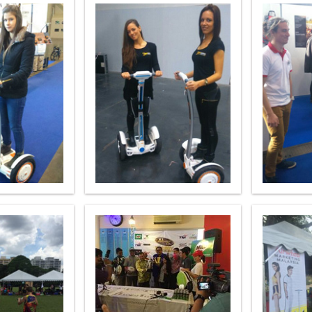
l A3
Airwheel S5
Airwheel R8
Airwheel
Iran
Israel
Kuwait
Le
Thailand
Turkey
UAE
U