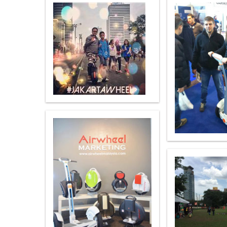
USA
Airwheel A6TS
Airwheel C8
Airwhee
OCEANIA
Australia
New Zealand
ASIA
Brunei
India
Indonesia
Saudi Arabia
Singapore
SouthKorea