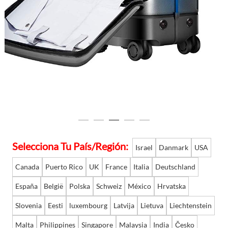
Language
Selecciona Tu País/Región:
Israel
Danmark
USA
Canada
Puerto Rico
UK
France
Italia
Deutschland
España
België
Polska
Schweiz
México
Hrvatska
Slovenia
Eesti
luxembourg
Latvija
Lietuva
Liechtenstein
Malta
Philippines
Singapore
Malaysia
India
Česko