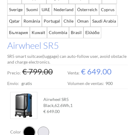
Sverige
Suomi
UAE
Nederland
Österreich
Cyprus
Qatar
România
Portugal
Chile
Oman
Saudi Arabia
България
Kuwait
Colombia
Brasil
Ελλάδα
Airwheel SR5
SR5 smart suitcase(luggage) can auto-follow user, avoid obstacle
and charge electronics.
€ 799.00
€ 649.00
Precio:
Venta:
Envío:
gratis
Volumen de ventas:
900
Airwheel SR5
Black,62.6Wh,
1
€ 649.00
Color