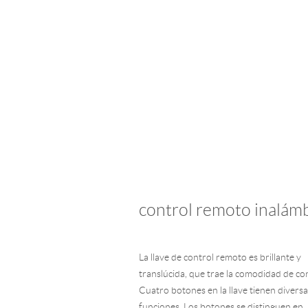
control remoto inalám
La llave de control remoto es brillante y
translúcida, que trae la comodidad de con
Cuatro botones en la llave tienen diversa
funciones. Los botones se distinguen en