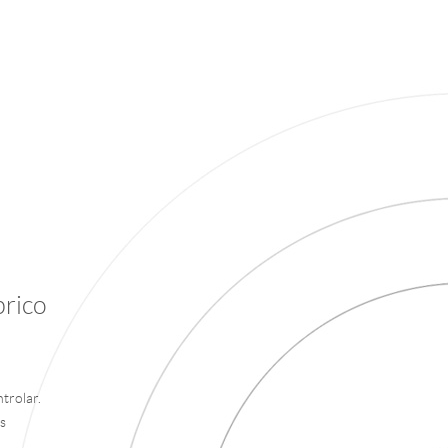
brico
trolar.
s