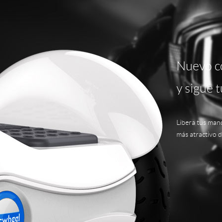
Nuevo c
y sigue 
Libera tus mano
más atractivo de