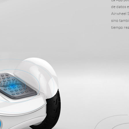
de datos e
Airwheel 
l H3P
Airwheel H3C
Airwheel A6TS
Airwhee
sino tambi
tiempo rea
Iran
Israel
Kuwait
Le
Thailand
Turkey
UAE
U