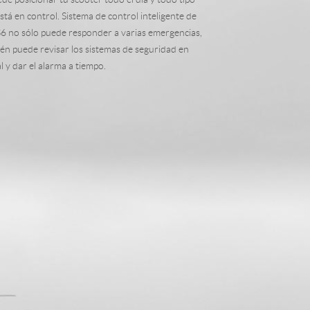
stá en control. Sistema de control inteligente de
S6 no sólo puede responder a varias emergencias,
l S8
Airwheel C8
Airwheel Z5
én puede revisar los sistemas de seguridad en
l y dar el alarma a tiempo.
banon
Malaysia
Philippines
zbekistan