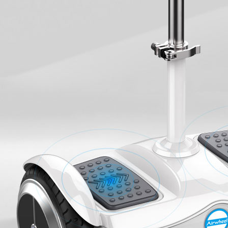
USA
Airwheel H3TS+
Airwheel H3S
Airwhee
OCEANIA
Australia
New Zealand
ASIA
Brunei
India
Indonesia
Saudi Arabia
Singapore
SouthKorea