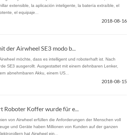
ar extensible, la aplicación inteligente, la batería extraíble, el
tente, el equipaje...
2018-08-16
it der Airwheel SE3 modo b...
irwheel möchte, dass es intelligent und roboterhaft ist. Nach
de SE3 ausgerollt. Ausgestattet mit einem dehnbaren Lenker,
einem abnehmbaren Akku, einem US...
2018-08-15
 Roboter Koffer wurde für e...
inien von Airwheel erfüllen die Anforderungen der Menschen voll
rzeuge und Geräte haben Millionen von Kunden auf der ganzen
ktrorollern hat Airwheel ein...