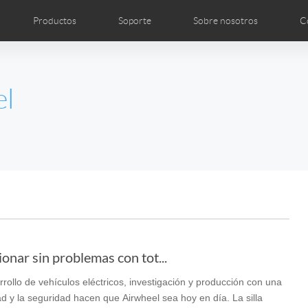
Productos
Soporte
Sobre nosotros
C
les
ografías
Manual de usuario
Caricaturas
Noticias
FAQ de Airwheel
Airwheel Show
Airwheel APP
Introducción
Certif
Acces
el
Czech
Denmark
Finland
Fr
Lithuania
Norway
Poland
Po
Switzerland
U.K
l SE3S
Airwheel SE3Mini
Airwheel SE3
Airwheel
onar sin problemas con tot...
rrollo de vehículos eléctricos, investigación y producción con una
Chile
Colombia
Mexico
Pa
ad y la seguridad hacen que Airwheel sea hoy en día. La silla