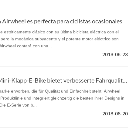
ca Airwheel es perfecta para ciclistas ocasionales
 estéticamente clásico con su última bicicleta eléctrica con el
, pero la mecánica subyacente y el potente motor eléctrico son
Airwheel contará con una...
2018-08-23
Airwheel E-Serie - Mini-Klapp-E-Bike bietet verbesserte Fahrqualität.
rke erworben, die für Qualität und Einfachheit steht. Airwheel
Produktlinie und integriert gleichzeitig die besten ihrer Designs in
Die E-Serie von b...
2018-08-20