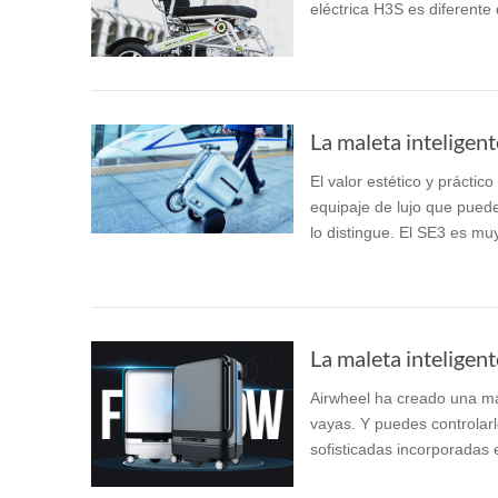
eléctrica H3S es diferente 
USA
Airwheel H3TS+
Airwheel H3S
Airwhee
OCEANIA
Australia
New Zealand
La maleta inteligent
El valor estético y prácti
ASIA
equipaje de lujo que puede
lo distingue. El SE3 es muy
Brunei
India
Indonesia
Saudi Arabia
Singapore
SouthKorea
La maleta inteligent
Airwheel ha creado una ma
vayas. Y puedes controlarlo
sofisticadas incorporadas 