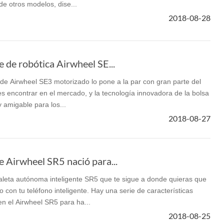
de otros modelos, dise...
2018-08-28
l H3P
Airwheel H3C
Airwheel A6TS
Airwhee
e de robótica Airwheel SE...
co de Airwheel SE3 motorizado lo pone a la par con gran parte del
s encontrar en el mercado, y la tecnología innovadora de la bolsa
 amigable para los...
Iran
Israel
Kuwait
Le
2018-08-27
Thailand
Turkey
UAE
U
e Airwheel SR5 nació para...
leta autónoma inteligente SR5 que te sigue a donde quieras que
 con tu teléfono inteligente. Hay una serie de características
en el Airwheel SR5 para ha...
2018-08-25