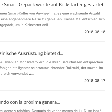
e Smart-Gepäck wurde auf Kickstarter gestartet.
auen Smart-Koffer von Airwheel, hat es eine wachsende Anzahl
 eine angenehmere Reise zu genießen. Dieses Mal entschied sich
gepäck, um in Kickstarter onli...
2018-08-18
nische Ausrüstung bietet d...
 Auswahl an Mobilitätsrollern, die Ihren Bedürfnissen entsprechen.
fähiger intelligenter selbstauswuchtender Rollstuhl, der sowohl im
ereich verwendet w...
2018-08-17
undo con la próxima genera...
teligente y robótico. Después de varios meses de I + D, se lanzó