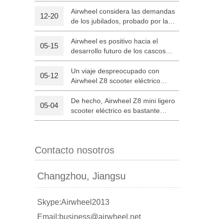
para experimentar Airwheel sillas
de ruedas eléctricas inteligentes
Airwheel considera las demandas
12-20
de los jubilados, probado por la
l S8
Airwheel C8
Airwheel Z5
silla de ruedas eléctrica inteligente
H3S.
Airwheel es positivo hacia el
05-15
desarrollo futuro de los cascos
inteligentes
Un viaje despreocupado con
05-12
Airwheel Z8 scooter eléctrico
plegable y colorido
De hecho, Airwheel Z8 mini ligero
05-04
banon
Malaysia
Philippines
scooter eléctrico es bastante
llamativo
zbekistan
Contacto nosotros
Changzhou, Jiangsu
Skype:Airwheel2013
Email:business@airwheel.net