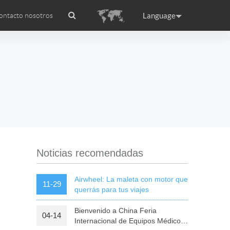
Language
ontacto nosotros
icado internacional
orios
ance
Germany
Holland
rtugal
Romania
Russia
 SQ3S
Airwheel SR5
Airwheel E6
Noticias recomendadas
Airwheel: La maleta con motor que
11-29
querrás para tus viajes
Bienvenido a China Feria
04-14
raguay
Peru
Puerto Rico
Internacional de Equipos Médicos