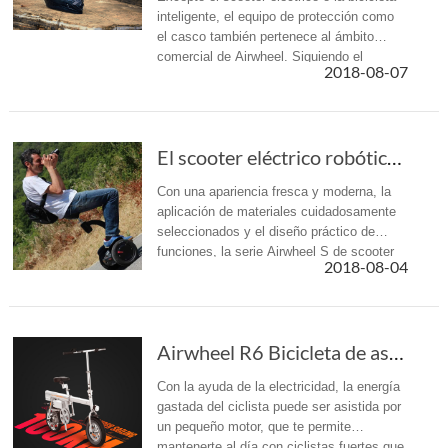
inteligente, el equipo de protección como
el casco también pertenece al ámbito
comercial de Airwheel. Siguiendo el
2018-08-07
impulso de los cascos inteligentes C5 y
C6, Airwheel lanzó el tercer ca...
El scooter eléctrico robótico Airwheel te ayu...
Con una apariencia fresca y moderna, la
aplicación de materiales cuidadosamente
seleccionados y el diseño práctico de
funciones, la serie Airwheel S de scooter
2018-08-04
autoequilibrante de robot proporciona a los
consumidores sensaciones d...
Airwheel R6 Bicicleta de asistencia eléctrica...
Con la ayuda de la electricidad, la energía
gastada del ciclista puede ser asistida por
un pequeño motor, que te permite
mantenerte al día con ciclistas fuertes que