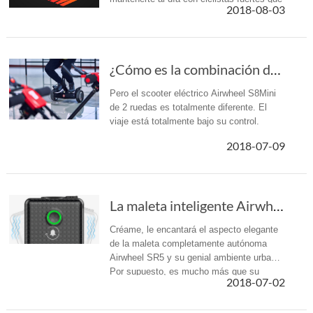
2018-08-03
de otro modo no podrías igualar. Para
satisfacer la demanda de la...
¿Cómo es la combinación de pintura y Airwheel S8Mini robot Scooter?
Pero el scooter eléctrico Airwheel S8Mini
de 2 ruedas es totalmente diferente. El
viaje está totalmente bajo su control.
2018-07-09
La maleta inteligente Airwheel SR5 se convier...
Créame, le encantará el aspecto elegante
de la maleta completamente autónoma
Airwheel SR5 y su genial ambiente urbano.
Por supuesto, es mucho más que su
2018-07-02
diseño. La próxima vez que viaje, en lugar
de arrastrar su pesada maleta, dej...