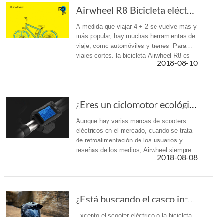
Airwheel R8 Bicicleta eléctrica híbrida-Una n...
A medida que viajar 4 + 2 se vuelve más y
más popular, hay muchas herramientas de
viaje, como automóviles y trenes. Para
viajes cortos, la bicicleta Airwheel R8 es
2018-08-10
una mejor opción en comparación con
otros medios de transporte.
¿Eres un ciclomotor ecológico de Airwheel?
Aunque hay varias marcas de scooters
eléctricos en el mercado, cuando se trata
de retroalimentación de los usuarios y
reseñas de los medios, Airwheel siempre
2018-08-08
es el más confiable entre ellos. Si uno le
pregunta a sus amigos que via...
¿Está buscando el casco inteligente Airwheel C8?
Excepto el scooter eléctrico o la bicicleta