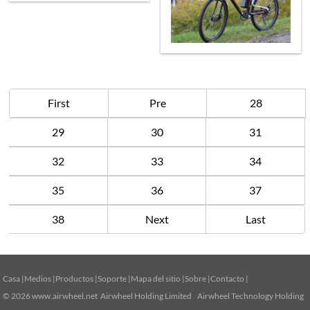
First
Pre
28
29
30
31
32
33
34
35
36
37
38
Next
Last
Casa
|
Medios
|
Productos
|
Soporte
|
Mapa del sitio
|
Sobre
|
Contacto
|
© 2026
www.airwheel.net
Airwheel Holding Limited Airwheel Technology Holding