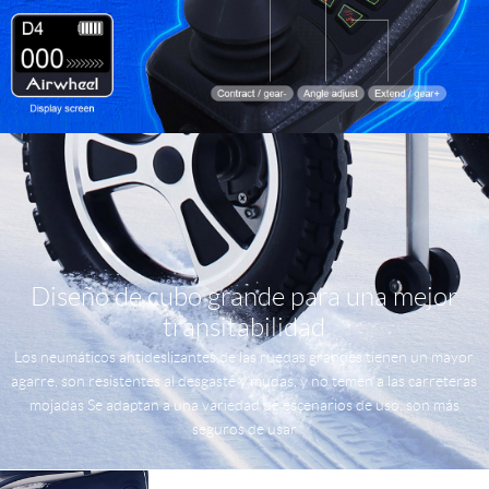
Diseño de cubo grande para una mejor
transitabilidad
Los neumáticos antideslizantes de las ruedas grandes tienen un mayor
agarre, son resistentes al desgaste y mudas, y no temen a las carreteras
mojadas Se adaptan a una variedad de escenarios de uso, son más
seguros de usar