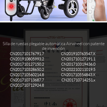
Silla de ruedas plegable automática Airwheel con patente
de invención
CN201710176791.7
CN201910763547.X
CN201910805993.2
CN201710127191.1
CN201710127150.2
CN201710319436.0
CN201710328650.2
CN202210211019.5
CN201710560214.8
CN201710554843.X
CN201710713687.7
CN201710714251.x
CN201710712924.8