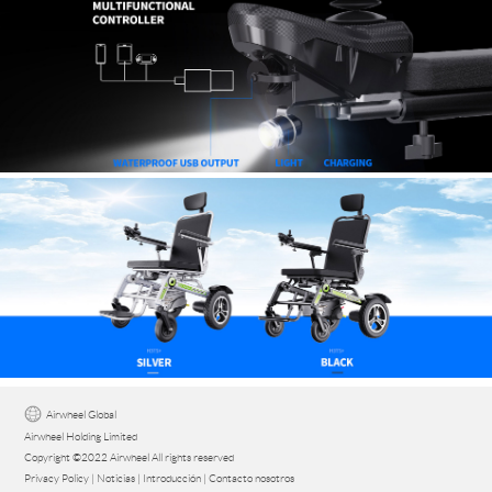
Airwheel Global
Airwheel Holding Limited
Copyright ©2022 Airwheel All rights reserved
Privacy Policy
|
Noticias
|
Introducción
|
Contacto nosotros