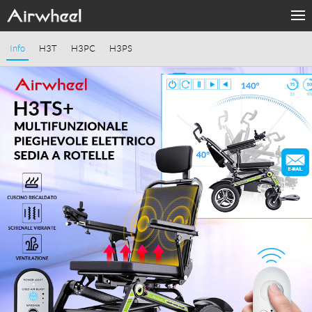
Productos
Info
H3T
H3PC
H3PS
Medios
Apoyo
Sharing & Rental
Introducción
Contacto nosotros
Language