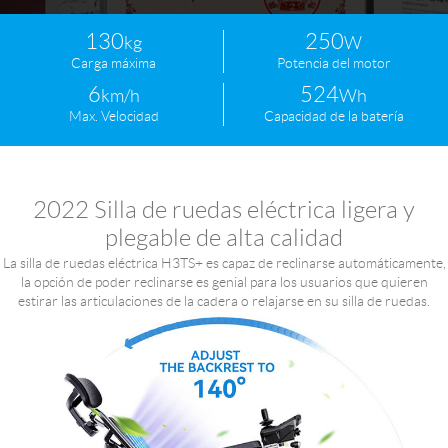
130
250
kg
W
Carga máxima
Potencia del motor
6
524
km/h
Wh
Max. Velocidad
Capacidad de la batería
2022 Silla de ruedas eléctrica ligera y
plegable de alta calidad
La silla de ruedas eléctrica H3TS+ es capaz de reclinarse automáticamente,
la opción de poder reclinarse es genial para los usuarios que quieren
estirar las articulaciones de la cadera o relajarse en su silla de ruedas.